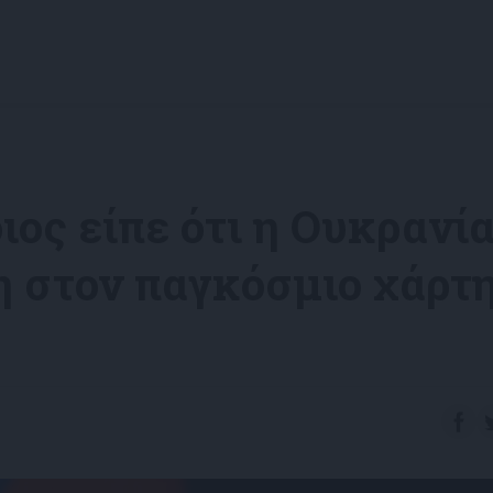
ος είπε ότι η Ουκρανί
η στον παγκόσμιο χάρτ