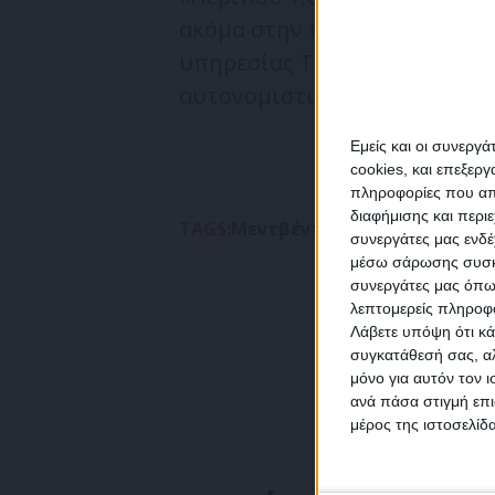
ακόμα στην περιοχή του εργ
υπηρεσίας Telegram ο Ρόντι
αυτονομιστικής διοίκησης τ
Εμείς και οι συνεργ
cookies, και επεξε
πληροφορίες που απο
διαφήμισης και περι
TAGS:
Μεντβέντεφ
ΟΥΚΡΑΝΙΑ
Παγκό
συνεργάτες μας ενδέ
NEW
μέσω σάρωσης συσκευ
συνεργάτες μας όπω
λεπτομερείς πληροφορ
Λάβετε υπόψη ότι κά
συγκατάθεσή σας, αλ
μόνο για αυτόν τον 
Συμ
ανά πάσα στιγμή επι
δεδο
μέρος της ιστοσελίδα