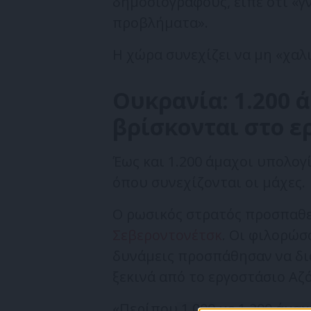
δημοσιογράφους, είπε ότι «γ
προβλήματα».
Η χώρα συνεχίζει να μη «χαλι
Ουκρανία: 1.200 
βρίσκονται στο ε
Έως και 1.200 άμαχοι υπολογ
όπου συνεχίζονται οι μάχες.
Ο ρωσικός στρατός προσπαθε
Σεβεροντονέτσκ
. Οι φιλορώσ
δυνάμεις προσπάθησαν να δ
ξεκινά από το εργοστάσιο Αζό
«Περίπου 1.000 με 1.200 άμα