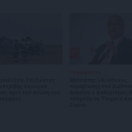
ή
27/12/2024
Επικαιρότητα
27/12/2024
μπαϊτζάν: Επιζώντες
Μανιάτης: «Κίνδυνος
συντριβής άκουγαν
παραβίασης του Διεθνο
υς πριν την πτώση του
Δικαίου ο καθορισμός 
σκάφους
ανάμεσα σε Τουρκία κα
Συριά»