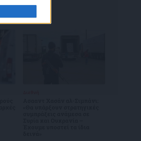
Διεθνή
30/12/2024
κρούς
Ασααντ Χασάν αλ-Σιμπάνι:
 αρχές
«Θα υπάρξουν στρατηγικές
συμπράξεις ανάμεσα σε
Συρία και Ουκρανία –
Έχουμε υποστεί τα ίδια
δεινά»