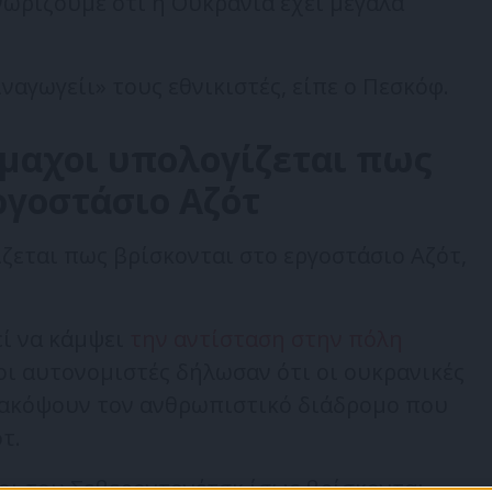
νωρίζουμε ότι η Ουκρανία έχει μεγάλα
ναγωγείι» τους εθνικιστές, είπε ο Πεσκόφ.
άμαχοι υπολογίζεται πως
ργοστάσιο Αζότ
ίζεται πως βρίσκονται στο εργοστάσιο Αζότ,
ί να κάμψει
την αντίσταση στην πόλη
οι αυτονομιστές δήλωσαν ότι οι ουκρανικές
ιακόψουν τον ανθρωπιστικό διάδρομο που
τ.
χοι του Σεβεροντονέτσκ ίσως βρίσκονται