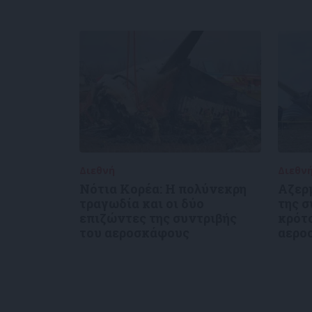
Διεθνή
30/12/2024
Διεθν
Νότια Κορέα: Η πολύνεκρη
Αζερ
τραγωδία και οι δύο
της 
επιζώντες της συντριβής
κρότο
του αεροσκάφους
αερο