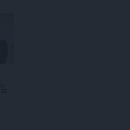
ύς
ΑΟΖ
ι