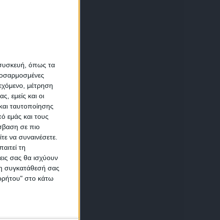
α
 συσκευή, όπως τα
προσαρμοσμένες
ιεχόμενο, μέτρηση
αση
ς, εμείς και οι
και ταυτοποίησης
ό εμάς και τους
σβαση σε πιο
τε να συναινέσετε.
αιτεί τη
εις σας θα ισχύουν
 τη συγκατάθεσή σας
ικών
ορρήτου" στο κάτω