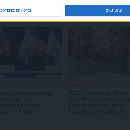
ΣΣΟΤΕΡΕΣ ΕΠΙΛΟΓΕΣ
ΣΥΜΦΩΝΩ
ή
02/01/2025
Διεθνή
02/01/2025
αντ: «Θα προχωρήσω
ΗΠΑ: Επίθεση με 15 νε
 υποβολή της
στην Νέα Ορλεάνη – Οι
ίτησής μου στον
ερευνούν για πιθανόν
δρο της Κνέσετ»
τρομοκρατική ενέργεια