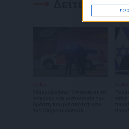
Δείτε επίσης
ΠΕΡΙ
Διεθνή
02/01/2025
Διεθν
Μαυροβούνιο: Επίθεση με 10
Γκάλ
νεκρούς και αυτοχειρία του
στην
δράστη που βρισκόταν υπό
παρα
την επήρεια αλκοόλ
πρόε