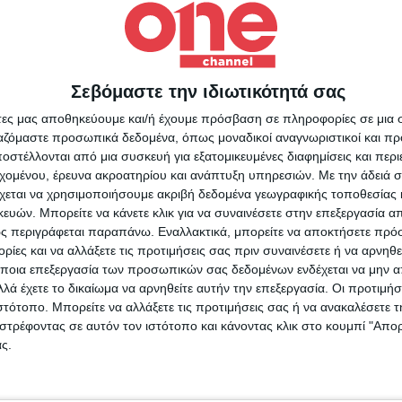
οστασίου χημικών Αζότ», ανέφερε μέσω της
ον Μιρόσνικ, αξιωματούχος της φιλορωσικής
ης Λαϊκής Δημοκρατίας του Λουχάνσκ.
Σεβόμαστε την ιδιωτικότητά σας
Για να ενημερώνεστε πάντ
άτες μας αποθηκεύουμε και/ή έχουμε πρόσβαση σε πληροφορίες σε μια
πρώτοι!
ργαζόμαστε προσωπικά δεδομένα, όπως μοναδικοί αναγνωριστικοί και 
στέλλονται από μια συσκευή για εξατομικευμένες διαφημίσεις και περ
Κάνε εγγραφή στο Newsletter μας και απόκτησε πρόσβ
εχομένου, έρευνα ακροατηρίου και ανάπτυξη υπηρεσιών.
Με την άδειά σα
στα νέα πριν από όλους τους άλλους.
σμιος Χάρτης
Χρόνια
χεται να χρησιμοποιήσουμε ακριβή δεδομένα γεωγραφικής τοποθεσίας 
SLETTER
ών. Μπορείτε να κάνετε κλικ για να συναινέσετε στην επεξεργασία απ
ς περιγράφεται παραπάνω. Εναλλακτικά, μπορείτε να αποκτήσετε πρό
ίες και να αλλάξετε τις προτιμήσεις σας πριν συναινέσετε ή να αρνηθεί
ποια επεξεργασία των προσωπικών σας δεδομένων ενδέχεται να μην απ
λά έχετε το δικαίωμα να αρνηθείτε αυτήν την επεξεργασία. Οι προτιμήσ
ιστότοπο. Μπορείτε να αλλάξετε τις προτιμήσεις σας ή να ανακαλέσετε
φωνώ με τους Όρους χρήσης και την Πολιτική προστασίας προσωπ
στρέφοντας σε αυτόν τον ιστότοπο και κάνοντας κλικ στο κουμπί "Απ
μένων
ς.