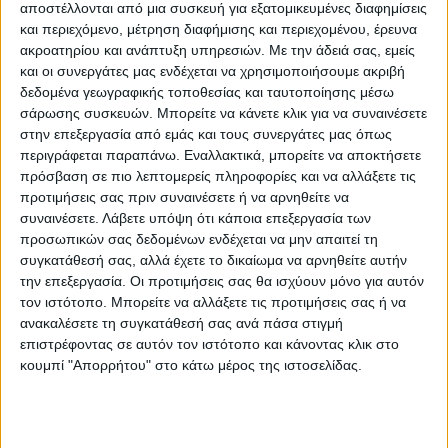
«Η Γαλλία δεν επικεντρώνεται απλώς στη
αποστέλλονται από μια συσκευή για εξατομικευμένες διαφημίσεις
και περιεχόμενο, μέτρηση διαφήμισης και περιεχομένου, έρευνα
στήριξη της Ουκρανίας και θα συνεχίσουμε
ακροατηρίου και ανάπτυξη υπηρεσιών.
Με την άδειά σας, εμείς
να τη στηρίζουμε», επiσήμανε στην ομιλία
και οι συνεργάτες μας ενδέχεται να χρησιμοποιήσουμε ακριβή
δεδομένα γεωγραφικής τοποθεσίας και ταυτοποίησης μέσω
του την οποία έκανε στα αγγλικά.
σάρωσης συσκευών. Μπορείτε να κάνετε κλικ για να συναινέσετε
στην επεξεργασία από εμάς και τους συνεργάτες μας όπως
Το Παρίσι επιθυμεί επίσης «να
περιγράφεται παραπάνω. Εναλλακτικά, μπορείτε να αποκτήσετε
συνεργαστεί πολύ στενά με διαφορετικές
πρόσβαση σε πιο λεπτομερείς πληροφορίες και να αλλάξετε τις
προτιμήσεις σας πριν συναινέσετε ή να αρνηθείτε να
χώρες, όπως η Κίνα, η Ινδία, όλη η περιοχή,
συναινέσετε.
Λάβετε υπόψη ότι κάποια επεξεργασία των
η Μέση Ανατολή, η Αφρική, η Λατινική
προσωπικών σας δεδομένων ενδέχεται να μην απαιτεί τη
συγκατάθεσή σας, αλλά έχετε το δικαίωμα να αρνηθείτε αυτήν
Αμερική για να δημιουργηθεί μια κοινή
την επεξεργασία. Οι προτιμήσεις σας θα ισχύουν μόνο για αυτόν
συναίνεση και να πει ”αυτός ο πόλεμος
τον ιστότοπο. Μπορείτε να αλλάξετε τις προτιμήσεις σας ή να
είναι και δικό σας πρόβλημα διότι θα
ανακαλέσετε τη συγκατάθεσή σας ανά πάσα στιγμή
επιστρέφοντας σε αυτόν τον ιστότοπο και κάνοντας κλικ στο
δημιουργήσει μεγάλη
κουμπί "Απορρήτου" στο κάτω μέρος της ιστοσελίδας.
αποσταθεροποίηση”».