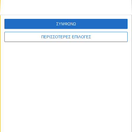
ΣΥΜΦΩΝΩ
ΠΕΡΙΣΣΟΤΕΡΕΣ ΕΠΙΛΟΓΕΣ
Διεθνή
02/01/2025
ΗΠΑ: Επίθεση με 15 νεκρούς στην Νέα Ορλεάνη
– Οι αρχές ερευνούν για πιθανόν
τρομοκρατική ενέργεια