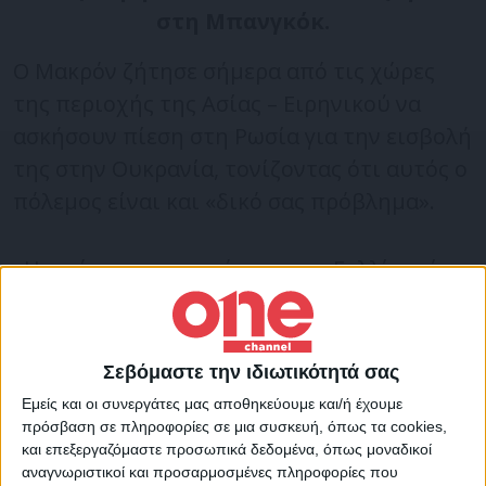
στη Μπανγκόκ.
Ο Μακρόν ζήτησε σήμερα από τις χώρες
της περιοχής της Ασίας – Ειρηνικού να
ασκήσουν πίεση στη Ρωσία για την εισβολή
της στην Ουκρανία, τονίζοντας ότι αυτός ο
πόλεμος είναι και «δικό σας πρόβλημα».
«Η πρώτη προτεραιότητα της Γαλλίας είναι
να συνεισφέρει στην ειρήνη στην Ουκρανία
και να προσπαθήσει να υπάρξει μια
παγκόσμια δυναμική ώστε να ασκηθεί
Σεβόμαστε την ιδιωτικότητά σας
πίεση στη Ρωσία», δήλωσε ο Γάλλος
Εμείς και οι συνεργάτες μας αποθηκεύουμε και/ή έχουμε
πρόεδρος.
πρόσβαση σε πληροφορίες σε μια συσκευή, όπως τα cookies,
και επεξεργαζόμαστε προσωπικά δεδομένα, όπως μοναδικοί
αναγνωριστικοί και προσαρμοσμένες πληροφορίες που