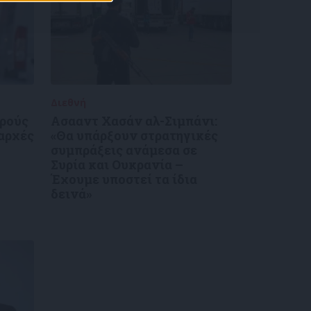
Διεθνή
30/12/2024
κρούς
Ασααντ Χασάν αλ-Σιμπάνι:
 αρχές
«Θα υπάρξουν στρατηγικές
συμπράξεις ανάμεσα σε
Συρία και Ουκρανία –
Έχουμε υποστεί τα ίδια
δεινά»