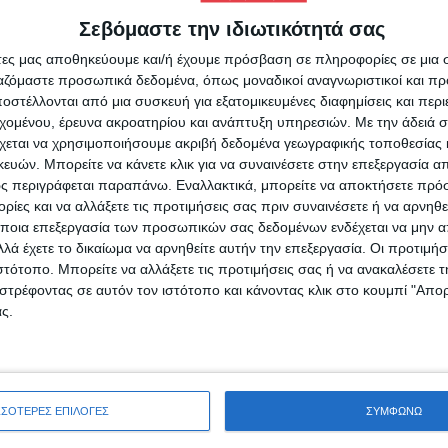
Σεβόμαστε την ιδιωτικότητά σας
Για να ενημερώνεστε πάντ
ΣΙΑ
άτες μας αποθηκεύουμε και/ή έχουμε πρόσβαση σε πληροφορίες σε μια
πρώτοι!
ργαζόμαστε προσωπικά δεδομένα, όπως μοναδικοί αναγνωριστικοί και 
στέλλονται από μια συσκευή για εξατομικευμένες διαφημίσεις και περ
Κάνε εγγραφή στο Newsletter μας και απόκτησε πρόσβ
εχομένου, έρευνα ακροατηρίου και ανάπτυξη υπηρεσιών.
Με την άδειά σα
στα νέα πριν από όλους τους άλλους.
χεται να χρησιμοποιήσουμε ακριβή δεδομένα γεωγραφικής τοποθεσίας 
SLETTER
ών. Μπορείτε να κάνετε κλικ για να συναινέσετε στην επεξεργασία απ
ς περιγράφεται παραπάνω. Εναλλακτικά, μπορείτε να αποκτήσετε πρό
ίες και να αλλάξετε τις προτιμήσεις σας πριν συναινέσετε ή να αρνηθεί
ποια επεξεργασία των προσωπικών σας δεδομένων ενδέχεται να μην απ
λά έχετε το δικαίωμα να αρνηθείτε αυτήν την επεξεργασία. Οι προτιμήσ
ιστότοπο. Μπορείτε να αλλάξετε τις προτιμήσεις σας ή να ανακαλέσετε
φωνώ με τους Όρους χρήσης και την Πολιτική προστασίας προσωπ
στρέφοντας σε αυτόν τον ιστότοπο και κάνοντας κλικ στο κουμπί "Απ
μένων
ς.
ΣΣΟΤΕΡΕΣ ΕΠΙΛΟΓΕΣ
ΣΥΜΦΩΝΩ