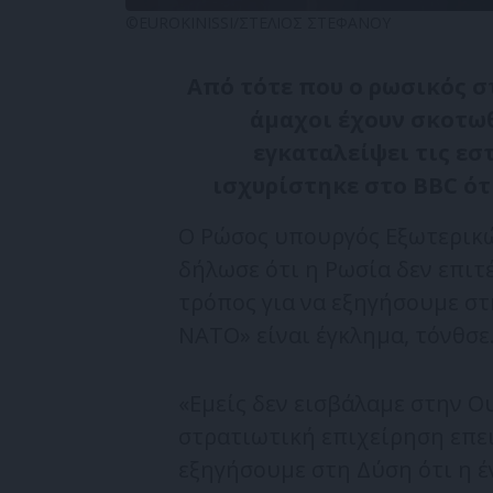
©EUROKINISSI/ΣΤΕΛΙΟΣ ΣΤΕΦΑΝΟΥ
Από τότε που ο ρωσικός σ
άμαχοι έχουν σκοτω
εγκαταλείψει τις εστ
ισχυρίστηκε στο BBC ότ
Ο Ρώσος υπουργός Εξωτερικώ
δήλωσε ότι η Ρωσία δεν επιτ
τρόπος για να εξηγήσουμε στ
ΝΑΤΟ» είναι έγκλημα, τόνθσε
«Εμείς δεν εισβάλαμε στην Ου
στρατιωτική επιχείρηση επει
εξηγήσουμε στη Δύση ότι η 