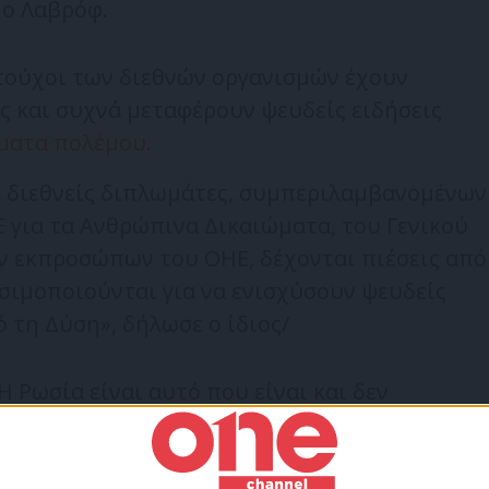
 ο Λαβρόφ.
ατούχοι των διεθνών οργανισμών έχουν
ης και συχνά μεταφέρουν ψευδείς ειδήσεις
ήματα πολέμου.
οι διεθνείς διπλωμάτες, συμπεριλαμβανομένων
 για τα Ανθρώπινα Δικαιώματα, του Γενικού
ν εκπροσώπων του ΟΗΕ, δέχονται πιέσεις από
σιμοποιούνται για να ενισχύσουν ψευδείς
 τη Δύση», δήλωσε ο ίδιος/
Η Ρωσία είναι αυτό που είναι και δεν
οι είμαστε», συμπλήρωσε.