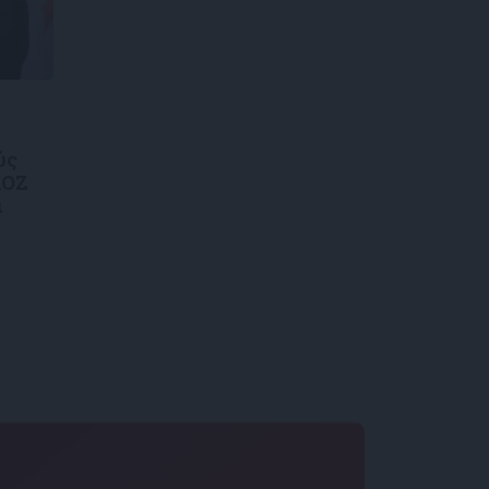
ύς
ΑΟΖ
ι