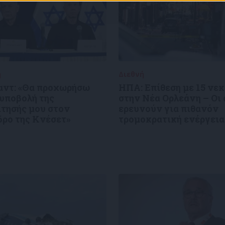
ή
02/01/2025
Διεθνή
02/01/2025
αντ: «Θα προχωρήσω
ΗΠΑ: Επίθεση με 15 νε
 υποβολή της
στην Νέα Ορλεάνη – Οι
ίτησής μου στον
ερευνούν για πιθανόν
δρο της Κνέσετ»
τρομοκρατική ενέργεια