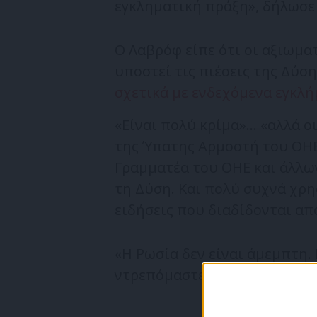
εγκληματική πράξη», δήλωσε
Ο Λαβρόφ είπε ότι οι αξιωμ
υποστεί τις πιέσεις της Δύσ
σχετικά με ενδεχόμενα εγκλ
«Είναι πολύ κρίμα»… «αλλά 
της Ύπατης Αρμοστή του ΟΗΕ
Γραμματέα του ΟΗΕ και άλλω
τη Δύση. Και πολύ συχνά χρη
ειδήσεις που διαδίδονται από
«Η Ρωσία δεν είναι άμεμπτη. 
ντρεπόμαστε να δείξουμε ποι