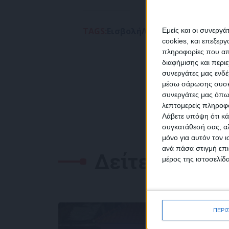
TAGS:
Εισβολή
Λαβρόφ
ΟΥΚΡΑΝΙΑ
ΡΩ
Εμείς και οι συνεργ
cookies, και επεξε
πληροφορίες που απο
διαφήμισης και περι
συνεργάτες μας ενδέ
NEW
μέσω σάρωσης συσκευ
συνεργάτες μας όπω
λεπτομερείς πληροφορ
Λάβετε υπόψη ότι κά
συγκατάθεσή σας, αλ
μόνο για αυτόν τον 
Συμ
ανά πάσα στιγμή επι
δεδο
Δείτε επίσης
μέρος της ιστοσελίδα
ΠΕΡΙ