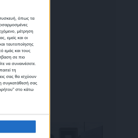
α
 συσκευή, όπως τα
προσαρμοσμένες
ιεχόμενο, μέτρηση
αση
ς, εμείς και οι
και ταυτοποίησης
ό εμάς και τους
σβαση σε πιο
τε να συναινέσετε.
αιτεί τη
εις σας θα ισχύουν
 τη συγκατάθεσή σας
ικών
ορρήτου" στο κάτω