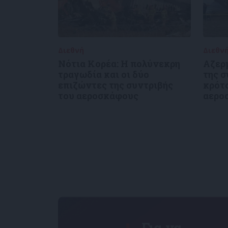
Διεθνή
30/12/2024
Διεθν
Νότια Κορέα: Η πολύνεκρη
Αζερ
τραγωδία και οι δύο
της 
επιζώντες της συντριβής
κρότο
του αεροσκάφους
αερο
Για να