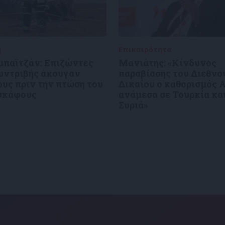
ή
27/12/2024
Επικαιρότητα
27/12/2024
μπαϊτζάν: Επιζώντες
Μανιάτης: «Κίνδυνος
συντριβής άκουγαν
παραβίασης του Διεθνο
υς πριν την πτώση του
Δικαίου ο καθορισμός 
σκάφους
ανάμεσα σε Τουρκία κα
Συριά»