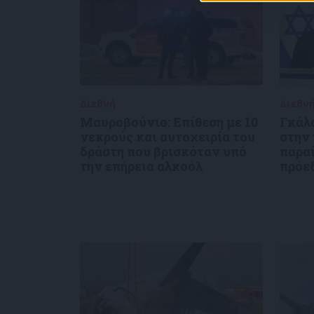
Διεθνή
02/01/2025
Διεθν
Μαυροβούνιο: Επίθεση με 10
Γκάλ
νεκρούς και αυτοχειρία του
στην
δράστη που βρισκόταν υπό
παρα
την επήρεια αλκοόλ
πρόε