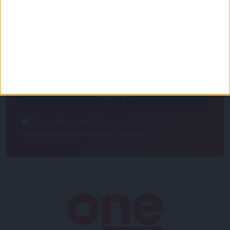
Για να ενημερώνεστε πάντα πρώτοι!
Κάνε εγγραφή στο Newsletter μας και απόκτησε
πρόσβαση στα νέα πριν από όλους τους άλλους.
NEWSLETTER
Συμφωνώ με τους Όρους χρήσης και την Πολιτική
προστασίας προσωπικών δεδομένων