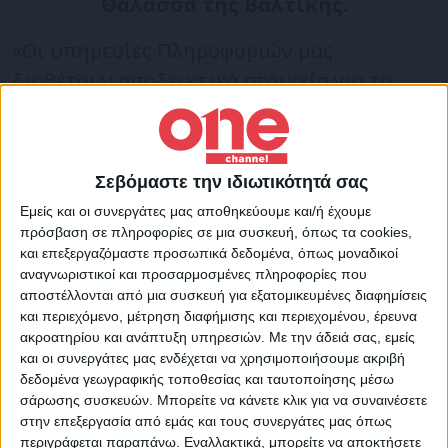
Θάλασσα της Βαλτικής.
«Οι υπηρεσίες Πληροφοριών μας
διαθέτουν αποδεικτικά στοιχεία για το
γεγονός ότι η επίθεση έγινε υπό την
διεύθυνση και τον συντονισμό ειδικών
βρετανών στρατιωτικών», δήλωσε ο
Σεβόμαστε την ιδιωτικότητά σας
εκπρόσωπος του Κρεμλίνου, Ντμίτρι
Εμείς και οι συνεργάτες μας αποθηκεύουμε και/ή έχουμε
Πεσκόφ, ο οποίος πρόσθεσε ότι η Μόσχα
πρόσβαση σε πληροφορίες σε μια συσκευή, όπως τα cookies,
και επεξεργαζόμαστε προσωπικά δεδομένα, όπως μοναδικοί
δεν έχει λάβει απόφαση αν θα επισκευάσει
αναγνωριστικοί και προσαρμοσμένες πληροφορίες που
τους ρωσικούς αγωγούς φυσικού αερίου.
αποστέλλονται από μια συσκευή για εξατομικευμένες διαφημίσεις
και περιεχόμενο, μέτρηση διαφήμισης και περιεχομένου, έρευνα
ακροατηρίου και ανάπτυξη υπηρεσιών.
Με την άδειά σας, εμείς
Σχετικά με την ρωσική επιστράτευση, ο
και οι συνεργάτες μας ενδέχεται να χρησιμοποιήσουμε ακριβή
Πεσκόφ δήλωσε ότι δεν χρειάζεται η
δεδομένα γεωγραφικής τοποθεσίας και ταυτοποίησης μέσω
σάρωσης συσκευών. Μπορείτε να κάνετε κλικ για να συναινέσετε
έκδοση διατάγματος για τον τερματισμό
στην επεξεργασία από εμάς και τους συνεργάτες μας όπως
της. Ο Βλαντίμιρ Πούτιν δήλωσε την
περιγράφεται παραπάνω. Εναλλακτικά, μπορείτε να αποκτήσετε