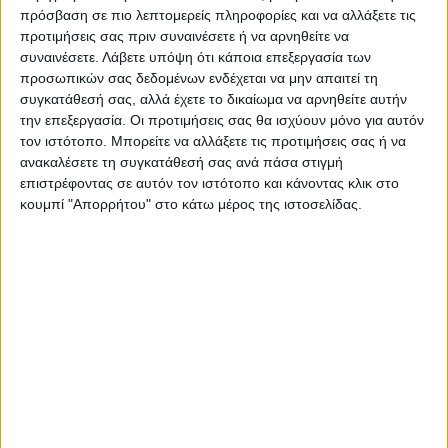
πρόσβαση σε πιο λεπτομερείς πληροφορίες και να αλλάξετε τις
περασμένη εβδομάδα ότι η Ρωσία
προτιμήσεις σας πριν συναινέσετε ή να αρνηθείτε να
επιστράτευσε 300.000 άτομα και ότι έχει
συναινέσετε.
Λάβετε υπόψη ότι κάποια επεξεργασία των
προσωπικών σας δεδομένων ενδέχεται να μην απαιτεί τη
ολοκληρώσει αυτό που οι ρωσικές αρχές
συγκατάθεσή σας, αλλά έχετε το δικαίωμα να αρνηθείτε αυτήν
αποκάλεσαν «μερική επιστράτευση».
την επεξεργασία. Οι προτιμήσεις σας θα ισχύουν μόνο για αυτόν
τον ιστότοπο. Μπορείτε να αλλάξετε τις προτιμήσεις σας ή να
ανακαλέσετε τη συγκατάθεσή σας ανά πάσα στιγμή
Το γεγονός πως το Κρεμλίνο δεν ανακάλεσε
επιστρέφοντας σε αυτόν τον ιστότοπο και κάνοντας κλικ στο
το σχετικό διάταγμα έχει δημιουργήσει
κουμπί "Απορρήτου" στο κάτω μέρος της ιστοσελίδας.
ανησυχίες για νέα κύματα επιστράτευσης.
Nord Stream
Βρετανοό
ΕΠΙΘΕΣΗ
TAGS:
Κρεμλίνο