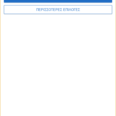
ΠΕΡΙΣΣΟΤΕΡΕΣ ΕΠΙΛΟΓΕΣ
Διεθνή
30/12/2024
Ασααντ Χασάν αλ-Σιμπάνι: «Θα υπάρξουν
στρατηγικές συμπράξεις ανάμεσα σε Συρία και
Ουκρανία – Έχουμε υποστεί τα ίδια δεινά»