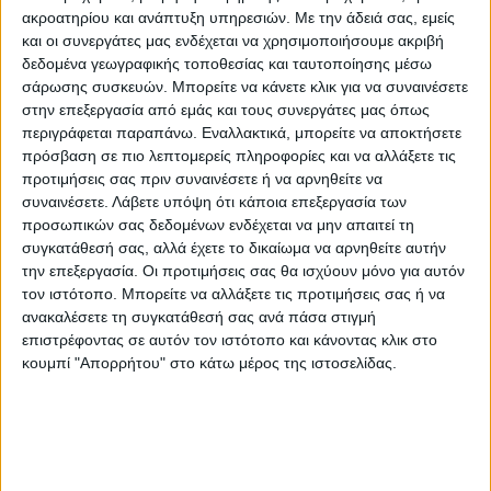
ακροατηρίου και ανάπτυξη υπηρεσιών.
Με την άδειά σας, εμείς
around Ukraine are under strikes. G7
και οι συνεργάτες μας ενδέχεται να χρησιμοποιήσουμε ακριβή
summit must respond with more sanctions
δεδομένα γεωγραφικής τοποθεσίας και ταυτοποίησης μέσω
σάρωσης συσκευών. Μπορείτε να κάνετε κλικ για να συναινέσετε
on Russia and more heavy arms for Ukraine.
στην επεξεργασία από εμάς και τους συνεργάτες μας όπως
Russia’s sick imperialism must be defeated.
περιγράφεται παραπάνω. Εναλλακτικά, μπορείτε να αποκτήσετε
pic.twitter.com/0kn2hl7A4x
πρόσβαση σε πιο λεπτομερείς πληροφορίες και να αλλάξετε τις
προτιμήσεις σας πριν συναινέσετε ή να αρνηθείτε να
συναινέσετε.
Λάβετε υπόψη ότι κάποια επεξεργασία των
— Dmytro Kuleba (@DmytroKuleba)
June 26,
προσωπικών σας δεδομένων ενδέχεται να μην απαιτεί τη
συγκατάθεσή σας, αλλά έχετε το δικαίωμα να αρνηθείτε αυτήν
2022
την επεξεργασία. Οι προτιμήσεις σας θα ισχύουν μόνο για αυτόν
τον ιστότοπο. Μπορείτε να αλλάξετε τις προτιμήσεις σας ή να
Τουλάχιστον 5 άνθρωποι τραυματίστηκαν
ανακαλέσετε τη συγκατάθεσή σας ανά πάσα στιγμή
το πρωί της Κυριακής από τη ρωσική
επιστρέφοντας σε αυτόν τον ιστότοπο και κάνοντας κλικ στο
κουμπί "Απορρήτου" στο κάτω μέρος της ιστοσελίδας.
επίθεση με πυραύλους κοντά στο κέντρο
του Κιέβου, σύμφωνα με τον αρχηγό της
αστυνομίας της Ουκρανίας, Ιχόρ Κλιμένκο.