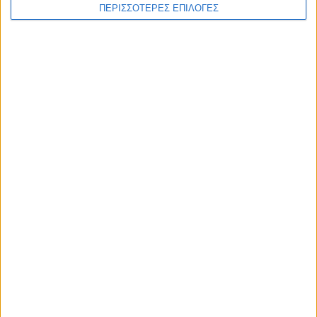
ΠΕΡΙΣΣΟΤΕΡΕΣ ΕΠΙΛΟΓΕΣ
Διεθνή
02/01/2025
ΗΠΑ: Επίθεση με 15 νεκρούς στην Νέα Ορλεάνη
– Οι αρχές ερευνούν για πιθανόν
τρομοκρατική ενέργεια