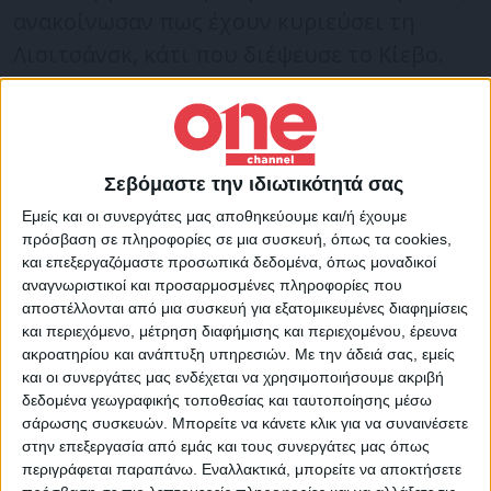
ανακοίνωσαν πως έχουν κυριεύσει τη
Λισιτσάνσκ, κάτι που διέψευσε το Κίεβο.
Ρωσία: Τουλάχιστον 3 νεκροί
και 4 τραυματίες στο
Μπέλγκοροντ
Σεβόμαστε την ιδιωτικότητά σας
Εμείς και οι συνεργάτες μας αποθηκεύουμε και/ή έχουμε
Τουλάχιστον τρεις άνθρωποι έχασαν τη
πρόσβαση σε πληροφορίες σε μια συσκευή, όπως τα cookies,
και επεξεργαζόμαστε προσωπικά δεδομένα, όπως μοναδικοί
ζωή τους και άλλοι τέσσερις
αναγνωριστικοί και προσαρμοσμένες πληροφορίες που
τραυματίστηκαν στο Μπέλγκοροντ της
αποστέλλονται από μια συσκευή για εξατομικευμένες διαφημίσεις
Ρωσίας, όπως ανακοίνωσε ο
και περιεχόμενο, μέτρηση διαφήμισης και περιεχομένου, έρευνα
ακροατηρίου και ανάπτυξη υπηρεσιών.
Με την άδειά σας, εμείς
περιφερειάρχης Βιάτσεσλαβ Γκλάντκοφ.
και οι συνεργάτες μας ενδέχεται να χρησιμοποιήσουμε ακριβή
δεδομένα γεωγραφικής τοποθεσίας και ταυτοποίησης μέσω
Σύμφωνα με τον κ. Γκλάντκοφ, υπέστησαν
σάρωσης συσκευών. Μπορείτε να κάνετε κλικ για να συναινέσετε
στην επεξεργασία από εμάς και τους συνεργάτες μας όπως
ζημιές τουλάχιστον 11 πολυκατοικίες και
περιγράφεται παραπάνω. Εναλλακτικά, μπορείτε να αποκτήσετε
39 κατοικίες, καταστράφηκαν από εκρήξεις.