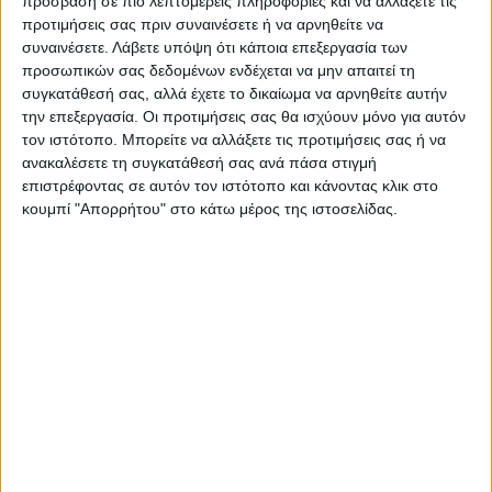
πρόσβαση σε πιο λεπτομερείς πληροφορίες και να αλλάξετε τις
«Για τους λόγους του συμβάντος
προτιμήσεις σας πριν συναινέσετε ή να αρνηθείτε να
συναινέσετε.
Λάβετε υπόψη ότι κάποια επεξεργασία των
διενεργείται έρευνα», ανέφερε ο ίδιος.
προσωπικών σας δεδομένων ενδέχεται να μην απαιτεί τη
«Πιθανόν ενεργοποιήθηκε το σύστημα
συγκατάθεσή σας, αλλά έχετε το δικαίωμα να αρνηθείτε αυτήν
την επεξεργασία. Οι προτιμήσεις σας θα ισχύουν μόνο για αυτόν
αντιαεροπορικής άμυνας», πρόσθεσε ο
τον ιστότοπο. Μπορείτε να αλλάξετε τις προτιμήσεις σας ή να
αξιωματούχος.
ανακαλέσετε τη συγκατάθεσή σας ανά πάσα στιγμή
επιστρέφοντας σε αυτόν τον ιστότοπο και κάνοντας κλικ στο
κουμπί "Απορρήτου" στο κάτω μέρος της ιστοσελίδας.
Κέρδη
ΚΙΕΒΟ
Λισιτσάνσκ
TAGS:
Στρατεύματα