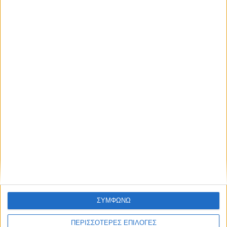
Κάνε εγγραφή στο Newsletter μας και
απόκτησε πρόσβαση στα νέα πριν από
όλους τους άλλους.
Διεθνή
02/01/2025
ΗΠΑ: Επίθεση με 15 νεκρούς στην Νέα Ορλεάνη
NEWSLETTER
– Οι αρχές ερευνούν για πιθανόν
τρομοκρατική ενέργεια
Συμφωνώ με τους Όρους χρήσης και την
Πολιτική προστασίας προσωπικών
δεδομένων
ΣΥΜΦΩΝΩ
ΠΕΡΙΣΣΟΤΕΡΕΣ ΕΠΙΛΟΓΕΣ