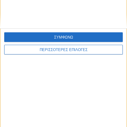
Διεθνή
02/01/2025
Γκάλαντ: «Θα προχωρήσω στην υποβολή της
παραίτησής μου στον πρόεδρο της Κνέσετ»
ΣΥΜΦΩΝΩ
ΠΕΡΙΣΣΟΤΕΡΕΣ ΕΠΙΛΟΓΕΣ
Διεθνή
02/01/2025