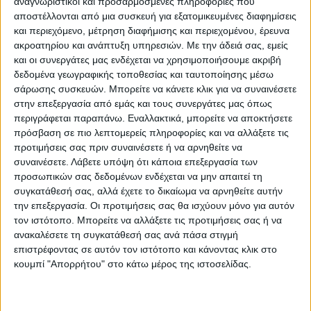
αναγνωριστικοί και προσαρμοσμένες πληροφορίες που
δεν μιλάμε μόνο για μέρες ή εβδομάδες,
αποστέλλονται από μια συσκευή για εξατομικευμένες διαφημίσεις
και περιεχόμενο, μέτρηση διαφήμισης και περιεχομένου, έρευνα
αλλά για πολύ καιρό», τονίζει ο Χάμπεκ σε
ακροατηρίου και ανάπτυξη υπηρεσιών.
Με την άδειά σας, εμείς
συνέντευξή του στο περιοδικό Der Spiegel.
και οι συνεργάτες μας ενδέχεται να χρησιμοποιήσουμε ακριβή
δεδομένα γεωγραφικής τοποθεσίας και ταυτοποίησης μέσω
σάρωσης συσκευών. Μπορείτε να κάνετε κλικ για να συναινέσετε
«Ξέρω πολλούς πολίτες που τα χρήματά
στην επεξεργασία από εμάς και τους συνεργάτες μας όπως
περιγράφεται παραπάνω. Εναλλακτικά, μπορείτε να αποκτήσετε
τους δεν φθάνουν έως το τέλος του μήνα ή
πρόσβαση σε πιο λεπτομερείς πληροφορίες και να αλλάξετε τις
δεν ζέσταναν όλα τα δωμάτια του σπιτιού
προτιμήσεις σας πριν συναινέσετε ή να αρνηθείτε να
τους τον περασμένο χειμώνα. Για να είμαι
συναινέσετε.
Λάβετε υπόψη ότι κάποια επεξεργασία των
προσωπικών σας δεδομένων ενδέχεται να μην απαιτεί τη
ειλικρινής, δεν τελειώνει ακόμη αυτό. Θα
συγκατάθεσή σας, αλλά έχετε το δικαίωμα να αρνηθείτε αυτήν
πληγούν ακόμη περισσότεροι. Και γι’ αυτό
την επεξεργασία. Οι προτιμήσεις σας θα ισχύουν μόνο για αυτόν
τον ιστότοπο. Μπορείτε να αλλάξετε τις προτιμήσεις σας ή να
είναι αξιοθαύμαστο το γεγονός ότι η
ανακαλέσετε τη συγκατάθεσή σας ανά πάσα στιγμή
κοινωνία παραμένει τόσο ενωμένη. Ο
επιστρέφοντας σε αυτόν τον ιστότοπο και κάνοντας κλικ στο
κουμπί "Απορρήτου" στο κάτω μέρος της ιστοσελίδας.
κόσμος έχει συναίσθηση του τι
διακυβεύεται. Το να ζεις με ασφάλεια και
ελευθερία δεν είναι πλέον αυτονόητο και