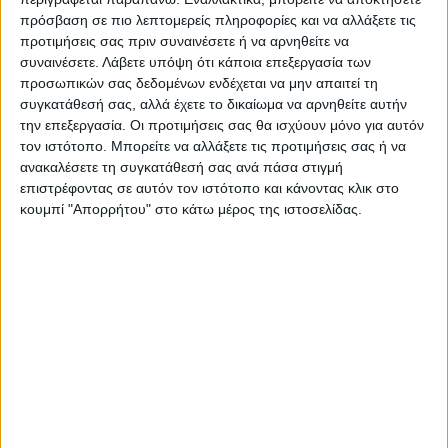
διεξάγονται στη Γαλλία σε δύο γύρους τη
πρόσβαση σε πιο λεπτομερείς πληροφορίες και να αλλάξετε τις
12η και τη 19η Ιουνίου. Στις περιοχές εκτός
προτιμήσεις σας πριν συναινέσετε ή να αρνηθείτε να
συναινέσετε.
Λάβετε υπόψη ότι κάποια επεξεργασία των
Γαλλίας, οι ψηφοφόροι έχουν ήδη ασκήσει
προσωπικών σας δεδομένων ενδέχεται να μην απαιτεί τη
το εκλογικό τους δικαίωμα. Η παράταξη
συγκατάθεσή σας, αλλά έχετε το δικαίωμα να αρνηθείτε αυτήν
την επεξεργασία. Οι προτιμήσεις σας θα ισχύουν μόνο για αυτόν
Μακρόν εκτιμάται ότι θα εξασφαλίσει από
τον ιστότοπο. Μπορείτε να αλλάξετε τις προτιμήσεις σας ή να
275 ως 315 έδρες στην εθνοσυνέλευση.
ανακαλέσετε τη συγκατάθεσή σας ανά πάσα στιγμή
επιστρέφοντας σε αυτόν τον ιστότοπο και κάνοντας κλικ στο
Οι κάλπες θα κλείσουν σήμερα στις 21.00
κουμπί "Απορρήτου" στο κάτω μέρος της ιστοσελίδας.
ώρα Ελλάδας και στη συνέχεια θα
δημοσιοποιηθούν και οι πρώτες
εκτιμήσεις για το τελικό αποτέλεσμα.
TAGS:
Αποχή
Βουλευτικές
ΓΑΛΛΙΑ
ΕΚΛΟΓΕΣ