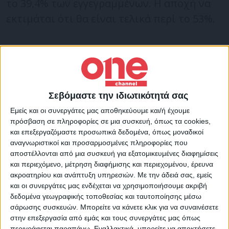
το 39,4% των εγγεγραμμένων. Η αποχή να
εκτιμάται ότι θα είναι τελικά περί το 53%.
Η κεντρώα παράταξη του Εμανουέλ Μακρόν
προηγείται έναντι της αριστερής
συμμαχίας ενόψει του πρώτου γύρου των
βουλευτικών εκλογών, σύμφωνα
Σεβόμαστε την ιδιωτικότητά σας
με
δημοσκόπηση των ινστιτούτων Ipsos
Εμείς και οι συνεργάτες μας αποθηκεύουμε και/ή έχουμε
πρόσβαση σε πληροφορίες σε μια συσκευή, όπως τα cookies,
και CEVIPOF
που δημοσιεύει η εφημερίδα
και επεξεργαζόμαστε προσωπικά δεδομένα, όπως μοναδικοί
Le Monde.
αναγνωριστικοί και προσαρμοσμένες πληροφορίες που
αποστέλλονται από μια συσκευή για εξατομικευμένες διαφημίσεις
και περιεχόμενο, μέτρηση διαφήμισης και περιεχομένου, έρευνα
Η συμμαχία Ensemble συγκενρώνει το 28%
ακροατηρίου και ανάπτυξη υπηρεσιών.
Με την άδειά σας, εμείς
και οι συνεργάτες μας ενδέχεται να χρησιμοποιήσουμε ακριβή
των ψήφων στον πρώτο γύρο, έναντι 27,5%
δεδομένα γεωγραφικής τοποθεσίας και ταυτοποίησης μέσω
της συμμαχίας NUPES του Ζαν-Λικ
σάρωσης συσκευών. Μπορείτε να κάνετε κλικ για να συναινέσετε
Μελανσόν. Οι βουλευτικές εκλογές
στην επεξεργασία από εμάς και τους συνεργάτες μας όπως
περιγράφεται παραπάνω. Εναλλακτικά, μπορείτε να αποκτήσετε