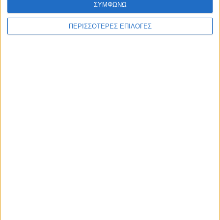
ΣΥΜΦΩΝΩ
ΠΕΡΙΣΣΟΤΕΡΕΣ ΕΠΙΛΟΓΕΣ
Διεθνή
30/12/2024
Ασααντ Χασάν αλ-Σιμπάνι: «Θα υπάρξουν
στρατηγικές συμπράξεις ανάμεσα σε Συρία και
Ουκρανία – Έχουμε υποστεί τα ίδια δεινά»