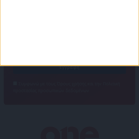
Για να ενημερώνεστε πάντα πρώτοι!
Κάνε εγγραφή στο Newsletter μας και απόκτησε
πρόσβαση στα νέα πριν από όλους τους άλλους.
NEWSLETTER
Συμφωνώ με τους Όρους χρήσης και την Πολιτική
προστασίας προσωπικών δεδομένων