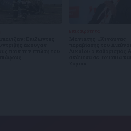
ή
27/12/2024
Επικαιρότητα
27/12/2024
μπαϊτζάν: Επιζώντες
Μανιάτης: «Κίνδυνος
συντριβής άκουγαν
παραβίασης του Διεθνο
υς πριν την πτώση του
Δικαίου ο καθορισμός 
σκάφους
ανάμεσα σε Τουρκία κα
Συριά»