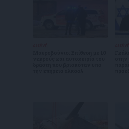
Διεθνή
02/01/2025
Διεθν
Μαυροβούνιο: Επίθεση με 10
Γκάλ
νεκρούς και αυτοχειρία του
στην
δράστη που βρισκόταν υπό
παρα
την επήρεια αλκοόλ
πρόε