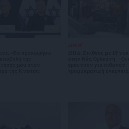
ή
02/01/2025
Διεθνή
02/01/2025
αντ: «Θα προχωρήσω
ΗΠΑ: Επίθεση με 15 νε
 υποβολή της
στην Νέα Ορλεάνη – Οι
ίτησής μου στον
ερευνούν για πιθανόν
δρο της Κνέσετ»
τρομοκρατική ενέργεια