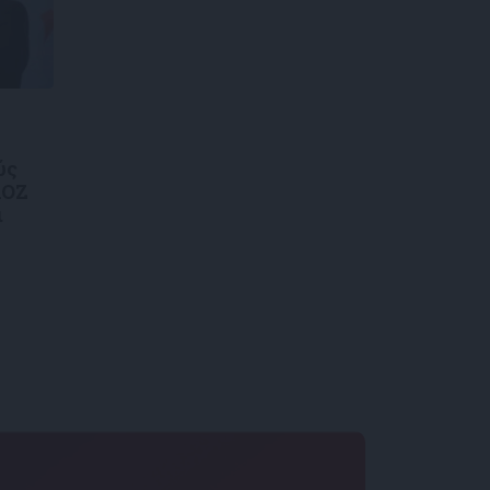
ύς
ΑΟΖ
ι