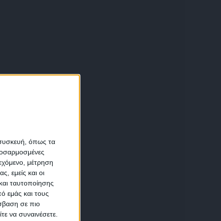
ύ
α
 συσκευή, όπως τα
προσαρμοσμένες
ιεχόμενο, μέτρηση
αση
ς, εμείς και οι
και ταυτοποίησης
ό εμάς και τους
σβαση σε πιο
τε να συναινέσετε.