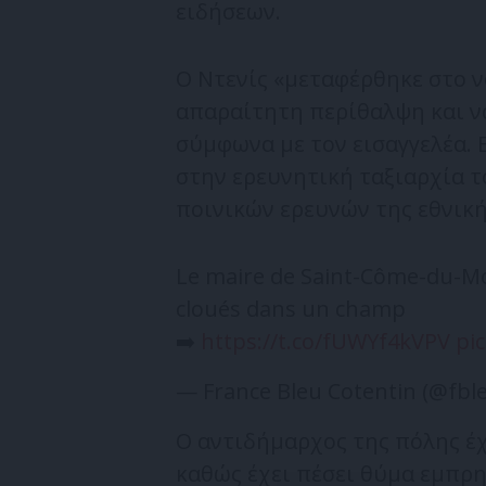
ειδήσεων.
Ο Ντενίς «μεταφέρθηκε στο νο
απαραίτητη περίθαλψη και να
σύμφωνα με τον εισαγγελέα. 
στην ερευνητική ταξιαρχία τ
ποινικών ερευνών της εθνικ
Le maire de Saint-Côme-du-Mo
cloués dans un champ
➡️
https://t.co/fUWYf4kVPV
pi
— France Bleu Cotentin (@fbl
Ο αντιδήμαρχος της πόλης έχ
καθώς έχει πέσει θύμα εμπρη