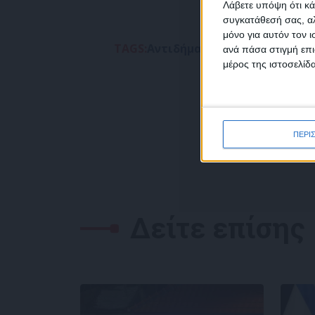
Λάβετε υπόψη ότι κά
συγκατάθεσή σας, αλ
μόνο για αυτόν τον 
Συμ
TAGS:
Αντιδήμαρχος
ΓΑΛΛΙΑ
ΕΠΙΘΕΣ
ανά πάσα στιγμή επι
δεδο
μέρος της ιστοσελίδα
ΠΕΡΙ
Δείτε επίσης