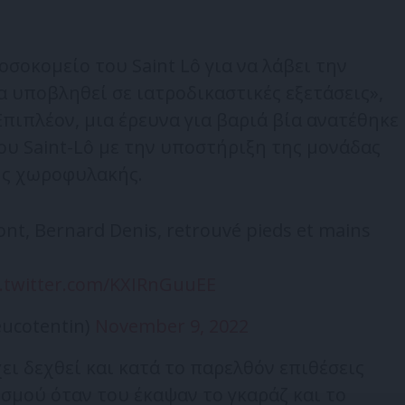
σοκομείο του Saint Lô για να λάβει την
 υποβληθεί σε ιατροδικαστικές εξετάσεις»,
Επιπλέον, μια έρευνα για βαριά βία ανατέθηκε
ου Saint-Lô με την υποστήριξη της μονάδας
ής χωροφυλακής.
nt, Bernard Denis, retrouvé pieds et mains
c.twitter.com/KXIRnGuuEE
eucotentin)
November 9, 2022
ει δεχθεί και κατά το παρελθόν επιθέσεις
σμού όταν του έκαψαν το γκαράζ και το