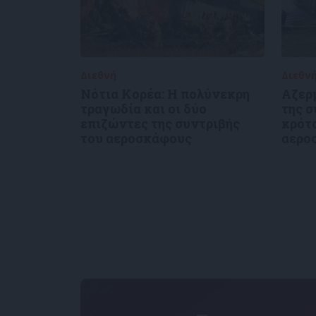
Διεθνή
30/12/2024
Διεθν
Νότια Κορέα: Η πολύνεκρη
Αζερ
τραγωδία και οι δύο
της 
επιζώντες της συντριβής
κρότο
του αεροσκάφους
αερο