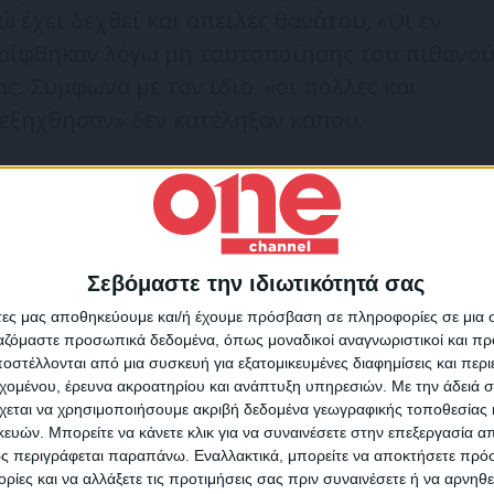
ώ έχει δεχθεί και απειλές θανάτου, «Οι εν
ρίφθηκαν λόγω μη ταυτοποίησης του πιθανο
ς. Σύμφωνα με τον ίδιο, «οι πολλές και
ιεξήχθησαν» δεν κατέληξαν κάπου.
ς υποστήριξε πως τον είχαν πυροβολήσει δύο
ν ότι είχε πει ψέματα. «Όταν τον ανέκριναν
έχτηκε ότι αυτοπυροβολήθηκε μέσα στο
Σεβόμαστε την ιδιωτικότητά σας
ησε την επίθεση», δήλωσε ο εισαγγελέας
Για να ενημερώνεστε πάντ
άτες μας αποθηκεύουμε και/ή έχουμε πρόσβαση σε πληροφορίες σε μια
πρώτοι!
ργαζόμαστε προσωπικά δεδομένα, όπως μοναδικοί αναγνωριστικοί και 
στέλλονται από μια συσκευή για εξατομικευμένες διαφημίσεις και περ
θα εμφανιστεί στο δικαστήριο για «καταγγελία
Κάνε εγγραφή στο Newsletter μας και απόκτησε πρόσβ
εχομένου, έρευνα ακροατηρίου και ανάπτυξη υπηρεσιών.
Με την άδειά σα
στα νέα πριν από όλους τους άλλους.
μφωνα με τη διαδικασία της προηγούμενης
χεται να χρησιμοποιήσουμε ακριβή δεδομένα γεωγραφικής τοποθεσίας 
SLETTER
ις επόμενες εβδομάδες.
ών. Μπορείτε να κάνετε κλικ για να συναινέσετε στην επεξεργασία απ
ς περιγράφεται παραπάνω. Εναλλακτικά, μπορείτε να αποκτήσετε πρό
ίες και να αλλάξετε τις προτιμήσεις σας πριν συναινέσετε ή να αρνηθεί