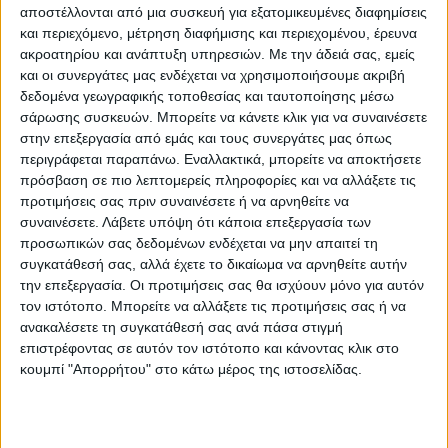
αποστέλλονται από μια συσκευή για εξατομικευμένες διαφημίσεις
εξαγωγής των ουκρανικών σιτηρών οι δύο
και περιεχόμενο, μέτρηση διαφήμισης και περιεχομένου, έρευνα
πρόεδροι συμφώνησαν πως, προς το
ακροατηρίου και ανάπτυξη υπηρεσιών.
Με την άδειά σας, εμείς
και οι συνεργάτες μας ενδέχεται να χρησιμοποιήσουμε ακριβή
συμφέρον της παγκόσμιας επισιτιστικής
δεδομένα γεωγραφικής τοποθεσίας και ταυτοποίησης μέσω
ασφάλειας, οι εξαγωγές θα πρέπει να
σάρωσης συσκευών. Μπορείτε να κάνετε κλικ για να συναινέσετε
στην επεξεργασία από εμάς και τους συνεργάτες μας όπως
συνεχιστούν τόσο μέσω της Μαύρης
περιγράφεται παραπάνω. Εναλλακτικά, μπορείτε να αποκτήσετε
Θάλασσας, όσο και μέσω των ευρωπαϊκών
πρόσβαση σε πιο λεπτομερείς πληροφορίες και να αλλάξετε τις
προτιμήσεις σας πριν συναινέσετε ή να αρνηθείτε να
ποταμών.
συναινέσετε.
Λάβετε υπόψη ότι κάποια επεξεργασία των
προσωπικών σας δεδομένων ενδέχεται να μην απαιτεί τη
Ο πρόεδρος της Γαλλίας, πως υπολογίζει
συγκατάθεσή σας, αλλά έχετε το δικαίωμα να αρνηθείτε αυτήν
την επεξεργασία. Οι προτιμήσεις σας θα ισχύουν μόνο για αυτόν
στη βοήθεια της Τουρκίας σε σχέση με την
τον ιστότοπο. Μπορείτε να αλλάξετε τις προτιμήσεις σας ή να
αντιμετώπιση κάθε απόπειρας αποφυγής
ανακαλέσετε τη συγκατάθεσή σας ανά πάσα στιγμή
επιστρέφοντας σε αυτόν τον ιστότοπο και κάνοντας κλικ στο
των κυρώσεων που έχει επιβάλει η
κουμπί "Απορρήτου" στο κάτω μέρος της ιστοσελίδας.
Ευρωπαϊκή Ένωση κατά της Ρωσίας και της
Λευκορωσίας. Συζητήθηκε επίσης το θέμα