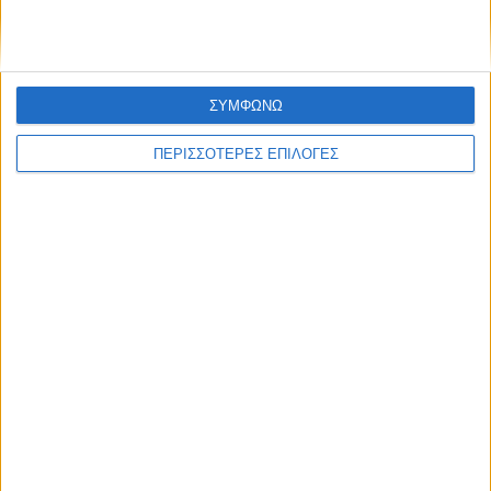
ΣΥΜΦΩΝΩ
ΠΕΡΙΣΣΟΤΕΡΕΣ ΕΠΙΛΟΓΕΣ
Διεθνή
02/01/2025
ΗΠΑ: Επίθεση με 15 νεκρούς στην Νέα Ορλεάνη
– Οι αρχές ερευνούν για πιθανόν
τρομοκρατική ενέργεια