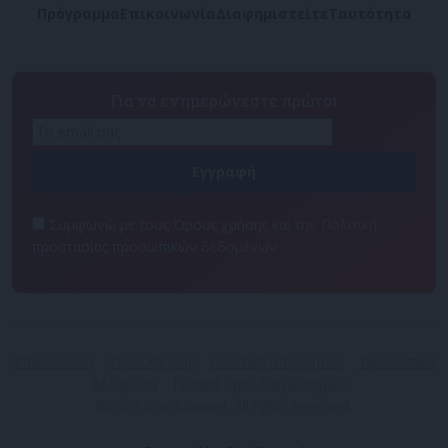
Πρόγραμμα
Επικοινωνία
Διαφημιστείτε
Ταυτότητα
Για να ενημερώνεστε πρώτοι
Συμφωνώ με τους Όρους χρήσης και την Πολιτική
προστασίας προσωπικών δεδομένων
Επικοινωνία
Όροι Χρήσης
Πολιτική απορρήτου
Προσωπικά
Δεδομένα
Γενικοί όροι διαγωνισμών
©2026 One Channel. All rights reserved.