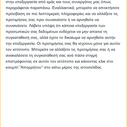
στην επεξεργασία από εμάς και τους συνεργάτες μας όπως
περιγράφεται παραπάνω. Εναλλακτικά, μπορείτε να αποκτήσετε
— ANADOLU AGENCY (@anadoluagency)
πρόσβαση σε πιο λεπτομερείς πληροφορίες και να αλλάξετε τις
προτιμήσεις σας πριν συναινέσετε ή να αρνηθείτε να
November 17, 2022
συναινέσετε.
Λάβετε υπόψη ότι κάποια επεξεργασία των
προσωπικών σας δεδομένων ενδέχεται να μην απαιτεί τη
«Στην πολιτική δεν υπάρχει αιώνια κακία,
συγκατάθεσή σας, αλλά έχετε το δικαίωμα να αρνηθείτε αυτήν
δυσαρέσκεια ή αγανάκτηση. Όταν έρθει η
την επεξεργασία. Οι προτιμήσεις σας θα ισχύουν μόνο για αυτόν
τον ιστότοπο. Μπορείτε να αλλάξετε τις προτιμήσεις σας ή να
ώρα, κάθεσαι, το αξιολογείς, και μπορείς να
ανακαλέσετε τη συγκατάθεσή σας ανά πάσα στιγμή
κάνεις ανανέωση ανάλογα. Αυτή τη στιγμή,
επιστρέφοντας σε αυτόν τον ιστότοπο και κάνοντας κλικ στο
κουμπί "Απορρήτου" στο κάτω μέρος της ιστοσελίδας.
ως Τουρκία, μπορούμε να επανεξετάσουμε
τις σχέσεις με χώρες με τις οποίες
αντιμετωπίζουμε δυσκολίες σε αυτά τα
θέματα. Ειδικά μετά τις εκλογές του
Ιουνίου, μπορούμε να το κάνουμε ξανά από
την αρχή. Και κατά συνέπεια, ελπίζω να
συνεχίσουμε τον δρόμο μας», φέρεται να