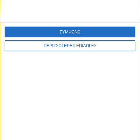
ΣΥΜΦΩΝΩ
ΠΕΡΙΣΣΟΤΕΡΕΣ ΕΠΙΛΟΓΕΣ
Διεθνή
30/12/2024
Ασααντ Χασάν αλ-Σιμπάνι: «Θα υπάρξουν
στρατηγικές συμπράξεις ανάμεσα σε Συρία και
Ουκρανία – Έχουμε υποστεί τα ίδια δεινά»