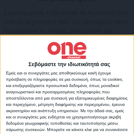
Συγκεκριμένα, ο Ερντογάν σε δηλώσεις του
από το αεροπλάνο που τον μεταφέρει στην
Άγκυρα από το Μπαλί, έπειτα από την
ολοκλήρωση της συνόδου των G20,
ανέφερε πως υπάρχει το ενδεχόμενο
βελτίωσης των σχέσεων της Τουρκίας με
Σεβόμαστε την ιδιωτικότητά σας
χώρες, με τις οποίες υπάρχουν
Εμείς και οι συνεργάτες μας αποθηκεύουμε και/ή έχουμε
«δυσκολίες».
πρόσβαση σε πληροφορίες σε μια συσκευή, όπως τα cookies,
και επεξεργαζόμαστε προσωπικά δεδομένα, όπως μοναδικοί
αναγνωριστικοί και προσαρμοσμένες πληροφορίες που
#BREAKING
President Erdogan says Türkiye
αποστέλλονται από μια συσκευή για εξατομικευμένες διαφημίσεις
can reconsider relations with countries it
και περιεχόμενο, μέτρηση διαφήμισης και περιεχομένου, έρευνα
has difficulties with, noting after June
ακροατηρίου και ανάπτυξη υπηρεσιών.
Με την άδειά σας, εμείς
και οι συνεργάτες μας ενδέχεται να χρησιμοποιήσουμε ακριβή
general election, 'we can make a fresh start'
δεδομένα γεωγραφικής τοποθεσίας και ταυτοποίησης μέσω
pic.twitter.com/5QCNsUANE9
σάρωσης συσκευών. Μπορείτε να κάνετε κλικ για να συναινέσετε