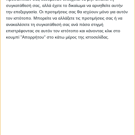
συγκατάθεσή σας, αλλά έχετε το δικαίωμα να αρνηθείτε αυτήν
Ειδικό Εκπρόσωπό μου, Μ. Ergün Olgun
την επεξεργασία. Οι προτιμήσεις σας θα ισχύουν μόνο για αυτόν
από τον Διαπραγματευτή σας Μενέλαο
τον ιστότοπο. Μπορείτε να αλλάξετε τις προτιμήσεις σας ή να
Μενελάου, στην εβδομαδιαία συνάντηση
ανακαλέσετε τη συγκατάθεσή σας ανά πάσα στιγμή
επιστρέφοντας σε αυτόν τον ιστότοπο και κάνοντας κλικ στο
αξιολόγησης και συντονισμού που
κουμπί "Απορρήτου" στο κάτω μέρος της ιστοσελίδας.
πραγματοποιήθηκε στις 20 Μαΐου 2022.
Μόλις έλαβε την επιστολή, ως αρχική
απάντηση, ο Ειδικός Εκπρόσωπός μου
υπενθύμισε στον Διαπραγματευτή σας ότι
είναι απαράδεκτο να υποθέσει κανείς ότι η
βάση των διαπραγματεύσεων εξακολουθεί
να ισχύει. Αυτό επιβεβαίωσε και ο Γενικός
Γραμματέας του ΟΗΕ, Αντόνιο Γκουτέρες,
στην άτυπη συνάντηση 5+ ΟΗΕ που
πραγματοποιήθηκε στη Γενεύη τον
περασμένο Απρίλιο, ότι δεν υπάρχει κοινό