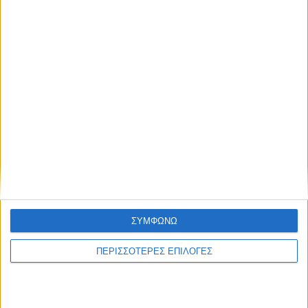
NEWSLETTER
Συμφωνώ με τους Όρους χρήσης και την
Πολιτική προστασίας προσωπικών
δεδομένων
ΣΥΜΦΩΝΩ
ΠΕΡΙΣΣΟΤΕΡΕΣ ΕΠΙΛΟΓΕΣ
Διεθνή
02/01/2025
Μαυροβούνιο: Επίθεση με 10 νεκρούς και
αυτοχειρία του δράστη που βρισκόταν υπό την