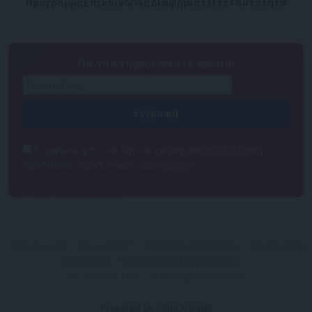
Πρόγραμμα
Επικοινωνία
Διαφημιστείτε
Ταυτότητα
Για να ενημερώνεστε πρώτοι
Συμφωνώ με τους Όρους χρήσης και την Πολιτική
προστασίας προσωπικών δεδομένων
Επικοινωνία
Όροι Χρήσης
Πολιτική απορρήτου
Προσωπικά
Δεδομένα
Γενικοί όροι διαγωνισμών
©2026 One Channel. All rights reserved.
Powered by OneChannel