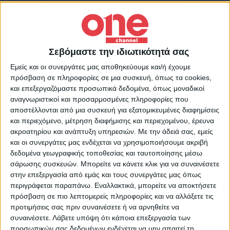
συζητήσεις στο Κυπριακό ο Ερσίν Τατάρ. Ο
Τατάρ, σε επιστολή του προς τον Πρόεδρο
της Κυπριακής Δημοκρατίας,
Νίκο
Σεβόμαστε την ιδιωτικότητά σας
Αναστασιάδη,
τονίζει τις προθέσεις
Εμείς και οι συνεργάτες μας αποθηκεύουμε και/ή έχουμε
σχετικά με το Κυπριακό.
πρόσβαση σε πληροφορίες σε μια συσκευή, όπως τα cookies,
και επεξεργαζόμαστε προσωπικά δεδομένα, όπως μοναδικοί
Ολόκληρη η επιστολή Τατάρ έχεις ως εξής,
αναγνωριστικοί και προσαρμοσμένες πληροφορίες που
σύμφωνα με το slpress:
αποστέλλονται από μια συσκευή για εξατομικευμένες διαφημίσεις
και περιεχόμενο, μέτρηση διαφήμισης και περιεχομένου, έρευνα
ακροατηρίου και ανάπτυξη υπηρεσιών.
Με την άδειά σας, εμείς
«Αγαπητέ Νίκο,
και οι συνεργάτες μας ενδέχεται να χρησιμοποιήσουμε ακριβή
δεδομένα γεωγραφικής τοποθεσίας και ταυτοποίησης μέσω
Ως πέμπτος ‘’Πρόεδρος’’ της ‘’Τουρκικής
σάρωσης συσκευών. Μπορείτε να κάνετε κλικ για να συναινέσετε
στην επεξεργασία από εμάς και τους συνεργάτες μας όπως
Δημοκρατίας της Βόρειας Κύπρου’’ και
περιγράφεται παραπάνω. Εναλλακτικά, μπορείτε να αποκτήσετε
Αρχηγός του ‘’Λαού’’ μου, γράφω ως
πρόσβαση σε πιο λεπτομερείς πληροφορίες και να αλλάξετε τις
προτιμήσεις σας πριν συναινέσετε ή να αρνηθείτε να
απάντηση στην επιστολή σας της 19ης
συναινέσετε.
Λάβετε υπόψη ότι κάποια επεξεργασία των
Μαΐου 2022, η οποία παραδόθηκε στον
προσωπικών σας δεδομένων ενδέχεται να μην απαιτεί τη