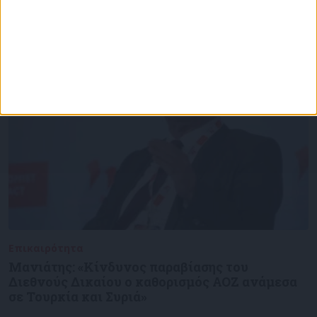
Επικαιρότητα
27/12/2024
Μανιάτης: «Κίνδυνος παραβίασης του
Διεθνούς Δικαίου ο καθορισμός ΑΟΖ ανάμεσα
σε Τουρκία και Συριά»