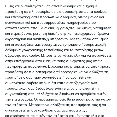
1972.
Εμείς και οι συνεργάτες μας αποθηκεύουμε και/ή έχουμε
πρόσβαση σε πληροφορίες σε μια συσκευή, όπως τα cookies,
και επεξεργαζόμαστε προσωπικά δεδομένα, όπως μοναδικοί
«Αν θέλουμε να συνεχίσουμε να σκάβουμε
αναγνωριστικοί και προσαρμοσμένες πληροφορίες που
στο παρελθόν, ναι, παρακαλώ! Έχω 50
αποστέλλονται από μια συσκευή για εξατομικευμένες διαφημίσεις
και περιεχόμενο, μέτρηση διαφήμισης και περιεχομένου, έρευνα
σφαγές που διέπραξε το Ισραήλ, οι οποίες
ακροατηρίου και ανάπτυξη υπηρεσιών.
Με την άδειά σας, εμείς
καταγράφηκαν σε κινηματογραφικά
και οι συνεργάτες μας ενδέχεται να χρησιμοποιήσουμε ακριβή
δεδομένα γεωγραφικής τοποθεσίας και ταυτοποίησης μέσω
ντοκιμαντέρ: τη σφαγή στην Ταντούρα το
σάρωσης συσκευών. Μπορείτε να κάνετε κλικ για να συναινέσετε
1948, στο Καφρ Κάσιμ το 1956», είπε ο
στην επεξεργασία από εμάς και τους συνεργάτες μας όπως
περιγράφεται παραπάνω. Εναλλακτικά, μπορείτε να αποκτήσετε
Μαχμούντ Αμπάς και επέμεινε στο ότι
πρόσβαση σε πιο λεπτομερείς πληροφορίες και να αλλάξετε τις
πρέπει να οικοδομηθεί εμπιστοσύνη
προτιμήσεις σας πριν συναινέσετε ή να αρνηθείτε να
μεταξύ των δύο πλευρών, διότι «αυτό θα
συναινέσετε.
Λάβετε υπόψη ότι κάποια επεξεργασία των
προσωπικών σας δεδομένων ενδέχεται να μην απαιτεί τη
ήταν πολύ καλύτερο από οποιαδήποτε
συγκατάθεσή σας, αλλά έχετε το δικαίωμα να αρνηθείτε αυτήν
λέξη».
την επεξεργασία. Οι προτιμήσεις σας θα ισχύουν μόνο για αυτόν
τον ιστότοπο. Μπορείτε να αλλάξετε τις προτιμήσεις σας ή να
Ο κυβερνητικός εκπρόσωπος Στέφεν
ανακαλέσετε τη συγκατάθεσή σας ανά πάσα στιγμή
επιστρέφοντας σε αυτόν τον ιστότοπο και κάνοντας κλικ στο