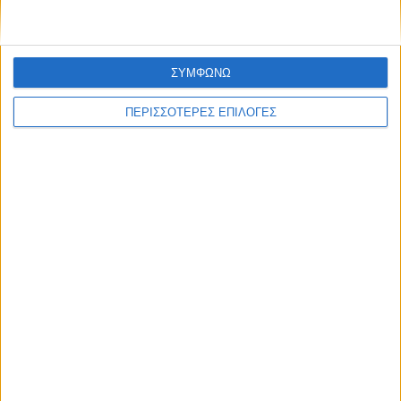
ΣΥΜΦΩΝΩ
ΠΕΡΙΣΣΟΤΕΡΕΣ ΕΠΙΛΟΓΕΣ
Διεθνή
02/01/2025
ΗΠΑ: Επίθεση με 15 νεκρούς στην Νέα Ορλεάνη
– Οι αρχές ερευνούν για πιθανόν
τρομοκρατική ενέργεια