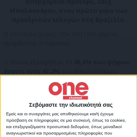
απερχόμενο πρόεδρο, Ζαΐχ
Μπολσονάρου, στον πρώτο γύρο των
προεδρικών εκλογών στη Βραζιλία.
Ο δεύτερος γύρος, την 30ή Οκτωβρίου,
αναμένεται τεταμένος.
Ο Λούλα εξασφάλισε το
48,4% των ψήφων,
έναντι ενός 43,2%
του Μπολσονάρου.
«Νικήσαμε τα ψέματα» των
δημοσκοπήσεων, τόνισε ο ακροδεξιός
πρόεδρος, δηλώνοντας αισιόδοξος για το
Σεβόμαστε την ιδιωτικότητά σας
«δεύτερο ημίχρονο» των προεδρικών
Εμείς και οι συνεργάτες μας αποθηκεύουμε και/ή έχουμε
εκλογών.
πρόσβαση σε πληροφορίες σε μια συσκευή, όπως τα cookies,
και επεξεργαζόμαστε προσωπικά δεδομένα, όπως μοναδικοί
αναγνωριστικοί και προσαρμοσμένες πληροφορίες που
«Πρόκειται απλά για την παράταση. Μπορώ