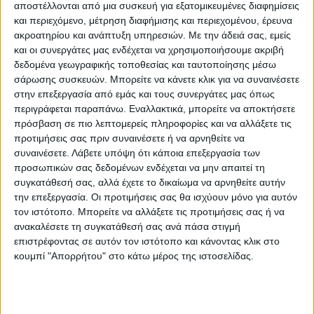
αποστέλλονται από μια συσκευή για εξατομικευμένες διαφημίσεις
να σας πω ότι θα κερδίσουμε αυτές τις
και περιεχόμενο, μέτρηση διαφήμισης και περιεχομένου, έρευνα
ακροατηρίου και ανάπτυξη υπηρεσιών.
Με την άδειά σας, εμείς
εκλογές», είπε ο Λούλα. «Ο αγώνας
και οι συνεργάτες μας ενδέχεται να χρησιμοποιήσουμε ακριβή
συνεχίζεται ως την τελική νίκη», πρόσθεσε.
δεδομένα γεωγραφικής τοποθεσίας και ταυτοποίησης μέσω
σάρωσης συσκευών. Μπορείτε να κάνετε κλικ για να συναινέσετε
«Αβεβαιότητα»
στην επεξεργασία από εμάς και τους συνεργάτες μας όπως
περιγράφεται παραπάνω. Εναλλακτικά, μπορείτε να αποκτήσετε
Πρόκειται για «έκπληξη, ο Μπολσονάρου
πρόσβαση σε πιο λεπτομερείς πληροφορίες και να αλλάξετε τις
προτιμήσεις σας πριν συναινέσετε ή να αρνηθείτε να
έλαβε περισσότερες ψήφους από ό,τι
συναινέσετε.
Λάβετε υπόψη ότι κάποια επεξεργασία των
αναμενόταν, ιδίως στο Σαν Πάουλου και
προσωπικών σας δεδομένων ενδέχεται να μην απαιτεί τη
συγκατάθεσή σας, αλλά έχετε το δικαίωμα να αρνηθείτε αυτήν
στο Ρίο ντε Ζανέιρο, τις δύο μεγαλύτερες
την επεξεργασία. Οι προτιμήσεις σας θα ισχύουν μόνο για αυτόν
πολιτείες της χώρας», τόνισε στο Γαλλικό
τον ιστότοπο. Μπορείτε να αλλάξετε τις προτιμήσεις σας ή να
Πρακτορείο ο Πάουλου Καλμόν,
ανακαλέσετε τη συγκατάθεσή σας ανά πάσα στιγμή
επιστρέφοντας σε αυτόν τον ιστότοπο και κάνοντας κλικ στο
πολιτολόγος στο πανεπιστήμιο της
κουμπί "Απορρήτου" στο κάτω μέρος της ιστοσελίδας.
Μπραζίλιας.