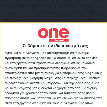
Ρέι Μέρφι, της πόλης που έπληξε ιδιαίτερα
ο τυφώνας Ίαν
, με τον πρόεδρο των ΗΠΑ να
ακούγεται να λέει σε κάποια στιγμή: «Νo
one f@cks with a Biden!, δηλαδή «Κανείς δεν
τα βάζει με έναν Μπάιντεν», σε ελεύθερη
μετάφραση.
Σεβόμαστε την ιδιωτικότητά σας
Εμείς και οι συνεργάτες μας αποθηκεύουμε και/ή έχουμε
«Ναι, μα τω Θεώ έχεις δίκιο» απάντησε ο
πρόσβαση σε πληροφορίες σε μια συσκευή, όπως τα cookies,
δήμαρχος, με τον πρόεδρο των ΗΠΑ να
και επεξεργαζόμαστε προσωπικά δεδομένα, όπως μοναδικοί
αναγνωριστικοί και προσαρμοσμένες πληροφορίες που
προσθέτει «δεν μπορείς να μαλώνεις με τα
αποστέλλονται από μια συσκευή για εξατομικευμένες διαφημίσεις
αδέρφια σου έξω από το σπίτι». «Ακριβώς
και περιεχόμενο, μέτρηση διαφήμισης και περιεχομένου, έρευνα
ακροατηρίου και ανάπτυξη υπηρεσιών.
Με την άδειά σας, εμείς
αυτό» υπερθεματίζει ο δήμαρχος.
και οι συνεργάτες μας ενδέχεται να χρησιμοποιήσουμε ακριβή
δεδομένα γεωγραφικής τοποθεσίας και ταυτοποίησης μέσω
σάρωσης συσκευών. Μπορείτε να κάνετε κλικ για να συναινέσετε
POTUS: “No one fucks with a
στην επεξεργασία από εμάς και τους συνεργάτες μας όπως
Biden”
pic.twitter.com/6aGqrZfA0q