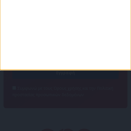
Για να ενημερώνεστε πάντα πρώτοι!
Κάνε εγγραφή στο Newsletter μας και απόκτησε
πρόσβαση στα νέα πριν από όλους τους άλλους.
NEWSLETTER
Συμφωνώ με τους Όρους χρήσης και την Πολιτική
προστασίας προσωπικών δεδομένων