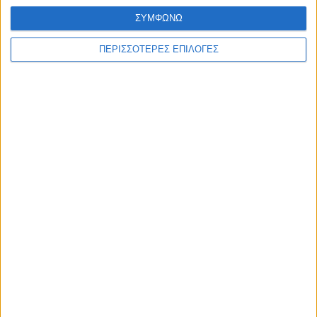
ΣΥΜΦΩΝΩ
ΠΕΡΙΣΣΟΤΕΡΕΣ ΕΠΙΛΟΓΕΣ
Διεθνή
30/12/2024
Ασααντ Χασάν αλ-Σιμπάνι: «Θα υπάρξουν
στρατηγικές συμπράξεις ανάμεσα σε Συρία και
Ουκρανία – Έχουμε υποστεί τα ίδια δεινά»