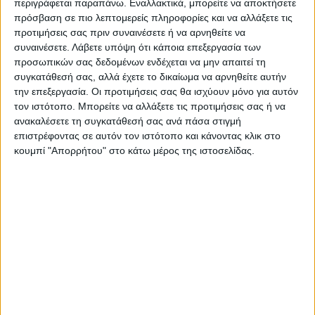
περιγράφεται παραπάνω. Εναλλακτικά, μπορείτε να αποκτήσετε
πρόσβαση σε πιο λεπτομερείς πληροφορίες και να αλλάξετε τις
— Alex Thompson (@AlexThomp)
October 5,
προτιμήσεις σας πριν συναινέσετε ή να αρνηθείτε να
συναινέσετε.
Λάβετε υπόψη ότι κάποια επεξεργασία των
2022
προσωπικών σας δεδομένων ενδέχεται να μην απαιτεί τη
συγκατάθεσή σας, αλλά έχετε το δικαίωμα να αρνηθείτε αυτήν
την επεξεργασία. Οι προτιμήσεις σας θα ισχύουν μόνο για αυτόν
Όταν το CBS ρώτησε τον Μέρφι γιατί ο
τον ιστότοπο. Μπορείτε να αλλάξετε τις προτιμήσεις σας ή να
πρόεδρος Μπάιντεν εκστόμισε τα
ανακαλέσετε τη συγκατάθεσή σας ανά πάσα στιγμή
«γαλλικά», ο δήμαρχος απάντησε «είμαστε
επιστρέφοντας σε αυτόν τον ιστότοπο και κάνοντας κλικ στο
κουμπί "Απορρήτου" στο κάτω μέρος της ιστοσελίδας.
και οι δύο Ιρλανδοί Καθολικοί. Είμαστε και
οι δύο πιστοί Καθολικοί. Αλλά κάποιες
στιγμές από το στόμα μας βγαίνουν…
πιπεράτα λόγια».
Γαλλικά
Επίσκεψη
ΤΖΟ ΜΠΑΙΝΤΕΝ