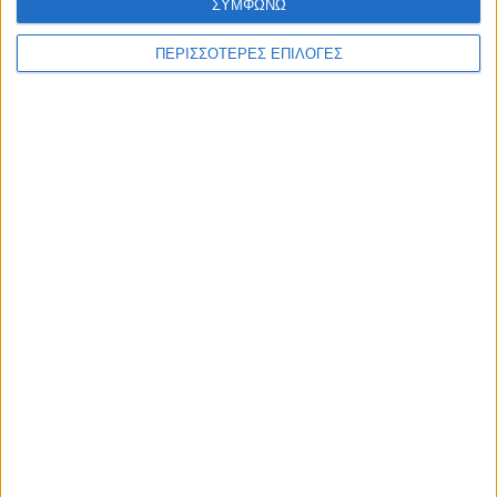
ΣΥΜΦΩΝΩ
ΠΕΡΙΣΣΟΤΕΡΕΣ ΕΠΙΛΟΓΕΣ
Διεθνή
02/01/2025
ΗΠΑ: Επίθεση με 15 νεκρούς στην Νέα Ορλεάνη
– Οι αρχές ερευνούν για πιθανόν
τρομοκρατική ενέργεια