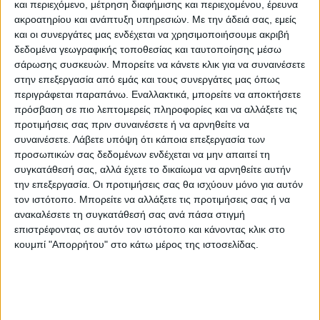
και περιεχόμενο, μέτρηση διαφήμισης και περιεχομένου, έρευνα
απαντήσει στα τεράστια έργα που
ακροατηρίου και ανάπτυξη υπηρεσιών.
Με την άδειά σας, εμείς
και οι συνεργάτες μας ενδέχεται να χρησιμοποιήσουμε ακριβή
χρηματοδοτεί εκεί η Κίνα. «Μαζί με τους
δεδομένα γεωγραφικής τοποθεσίας και ταυτοποίησης μέσω
εταίρους της G7, έχουμε ως στόχο να
σάρωσης συσκευών. Μπορείτε να κάνετε κλικ για να συναινέσετε
κινητοποιήσουμε 600 δισεκατομμύρια
στην επεξεργασία από εμάς και τους συνεργάτες μας όπως
περιγράφεται παραπάνω. Εναλλακτικά, μπορείτε να αποκτήσετε
δολάρια μέχρι το 2027 για παγκόσμιες
πρόσβαση σε πιο λεπτομερείς πληροφορίες και να αλλάξετε τις
επενδύσεις στις υποδομές», ανακοίνωσε ο
προτιμήσεις σας πριν συναινέσετε ή να αρνηθείτε να
συναινέσετε.
Λάβετε υπόψη ότι κάποια επεξεργασία των
Λευκός Οίκος.
προσωπικών σας δεδομένων ενδέχεται να μην απαιτεί τη
συγκατάθεσή σας, αλλά έχετε το δικαίωμα να αρνηθείτε αυτήν
Η «Σύμπραξη για τις Παγκόσμιες
την επεξεργασία. Οι προτιμήσεις σας θα ισχύουν μόνο για αυτόν
Υποδομές» θα πρέπει «να παράγει
τον ιστότοπο. Μπορείτε να αλλάξετε τις προτιμήσεις σας ή να
ανακαλέσετε τη συγκατάθεσή σας ανά πάσα στιγμή
ποιοτικές και αειφόρες υποδομές»,
επιστρέφοντας σε αυτόν τον ιστότοπο και κάνοντας κλικ στο
αναφέρεται. Οι Ηνωμένες Πολιτείες θα
κουμπί "Απορρήτου" στο κάτω μέρος της ιστοσελίδας.
κινητοποιήσουν 200 δισεκατομμύρια
δολάρια σε διάστημα πέντε ετών.