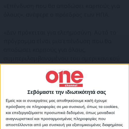
«Επένδυση που θα αποδώσει καρπούς για
όλους». ανέφερε ο πρόεδρος των ΗΠΑ.
«Δεν πρόκειται για ελεημοσύνη. Αυτό το
πρόγραμμα είναι μια επένδυση που θα
αποδώσει καρπούς για όλους,
συμπεριλαμβανομένου του αμερικανικού
λαού και των ανθρώπων σε όλες τις χώρες
μας και θα τονώσει τις οικονομίες μας»,
τόνισε ο Μπάιντεν, ενώ ο καγκελάριος
Όλαφ Σολτς μίλησε για «μια ευκαιρία να
Σεβόμαστε την ιδιωτικότητά σας
μοιραστούμε το θετικό μας όραμα για το
Εμείς και οι συνεργάτες μας αποθηκεύουμε και/ή έχουμε
πρόσβαση σε πληροφορίες σε μια συσκευή, όπως τα cookies,
μέλλον».
και επεξεργαζόμαστε προσωπικά δεδομένα, όπως μοναδικοί
αναγνωριστικοί και προσαρμοσμένες πληροφορίες που
αποστέλλονται από μια συσκευή για εξατομικευμένες διαφημίσεις
Στόχος του προγράμματος είναι να