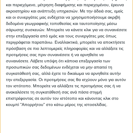
πλειάδας εξ αυτών ότι επιθυμία τους ήταν
και περιεχόμενο, μέτρηση διαφήμισης και περιεχομένου, έρευνα
ακροατηρίου και ανάπτυξη υπηρεσιών.
Με την άδειά σας, εμείς
να βρεθεί η λύση βάσει των παραμέτρων».
και οι συνεργάτες μας ενδέχεται να χρησιμοποιήσουμε ακριβή
δεδομένα γεωγραφικής τοποθεσίας και ταυτοποίησης μέσω
σάρωσης συσκευών. Μπορείτε να κάνετε κλικ για να συναινέσετε
Ο Πρόεδρος της Κυπριακής Δημοκρατίας
στην επεξεργασία από εμάς και τους συνεργάτες μας όπως
υπογράμμισε ότι δεν τίθεται θέμα
περιγράφεται παραπάνω. Εναλλακτικά, μπορείτε να αποκτήσετε
πρόσβαση σε πιο λεπτομερείς πληροφορίες και να αλλάξετε τις
αξιοπιστίας της ελληνοκυπριακής
προτιμήσεις σας πριν συναινέσετε ή να αρνηθείτε να
πλευράς. «Τίθεται θέμα ότι δεν εξαρτάται
συναινέσετε.
Λάβετε υπόψη ότι κάποια επεξεργασία των
μόνο από την ελληνοκυπριακή πλευρά η
προσωπικών σας δεδομένων ενδέχεται να μην απαιτεί τη
συγκατάθεσή σας, αλλά έχετε το δικαίωμα να αρνηθείτε αυτήν
λύση του Κυπριακού. Εξαρτάται και από τη
την επεξεργασία. Οι προτιμήσεις σας θα ισχύουν μόνο για αυτόν
βούληση -εάν τη διαθέτει- της Τουρκίας. Η
τον ιστότοπο. Μπορείτε να αλλάξετε τις προτιμήσεις σας ή να
ανακαλέσετε τη συγκατάθεσή σας ανά πάσα στιγμή
οποία, από τις κινήσεις που
επιστρέφοντας σε αυτόν τον ιστότοπο και κάνοντας κλικ στο
παρατηρούνται τελευταία, επιδιώκει μέσω
κουμπί "Απορρήτου" στο κάτω μέρος της ιστοσελίδας.
του κ. Τατάρ την διαπραγμάτευση καλής
γειτονίας μεταξύ δύο κρατών».