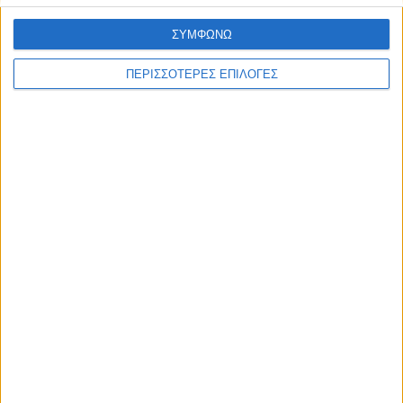
ΣΥΜΦΩΝΩ
ΠΕΡΙΣΣΟΤΕΡΕΣ ΕΠΙΛΟΓΕΣ
Διεθνή
02/01/2025
ΗΠΑ: Επίθεση με 15 νεκρούς στην Νέα Ορλεάνη
– Οι αρχές ερευνούν για πιθανόν
τρομοκρατική ενέργεια