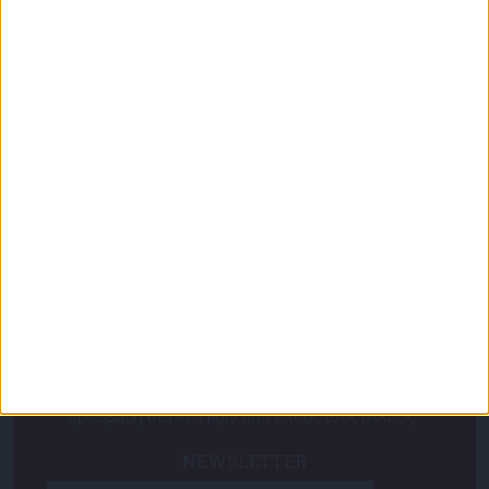
Μανιάτης: «Κίνδυνος παραβίασης του
Διεθνούς Δικαίου ο καθορισμός ΑΟΖ ανάμεσα
σε Τουρκία και Συριά»
Για να ενημερώνεστε πάντα πρώτοι!
Κάνε εγγραφή στο Newsletter μας και απόκτησε
πρόσβαση στα νέα πριν από όλους τους άλλους.
NEWSLETTER