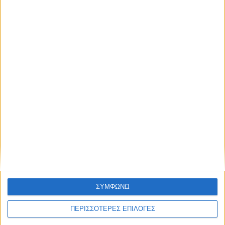
όλους τους άλλους.
Διεθνή
02/01/2025
Γκάλαντ: «Θα προχωρήσω στην υποβολή της
NEWSLETTER
παραίτησής μου στον πρόεδρο της Κνέσετ»
Συμφωνώ με τους Όρους χρήσης και την
Πολιτική προστασίας προσωπικών
δεδομένων
ΣΥΜΦΩΝΩ
ΠΕΡΙΣΣΟΤΕΡΕΣ ΕΠΙΛΟΓΕΣ