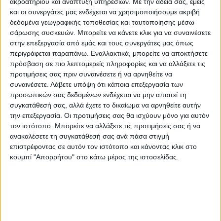
ακροατηρίου και ανάπτυξη υπηρεσιών.
Με την άδειά σας, εμείς
και οι συνεργάτες μας ενδέχεται να χρησιμοποιήσουμε ακριβή
δεδομένα γεωγραφικής τοποθεσίας και ταυτοποίησης μέσω
Τώρα, το ίδιο έθνος, κατηγορεί ένα έθνος
σάρωσης συσκευών. Μπορείτε να κάνετε κλικ για να συναινέσετε
που συμπεριφέρεται έτσι εδώ και 400
στην επεξεργασία από εμάς και τους συνεργάτες μας όπως
περιγράφεται παραπάνω. Εναλλακτικά, μπορείτε να αποκτήσετε
χρόνια, για διώξεις και γενοκτονία! Λένε
πρόσβαση σε πιο λεπτομερείς πληροφορίες και να αλλάξετε τις
στους ανθρώπους στη Δυτική Θράκη “δεν
προτιμήσεις σας πριν συναινέσετε ή να αρνηθείτε να
συναινέσετε.
Λάβετε υπόψη ότι κάποια επεξεργασία των
είστε Τούρκοι”. Υπάρχει τζαμί στην Αθήνα,
προσωπικών σας δεδομένων ενδέχεται να μην απαιτεί τη
το διοικητικό συμβούλιο αποτελείται από
συγκατάθεσή σας, αλλά έχετε το δικαίωμα να αρνηθείτε αυτήν
την επεξεργασία. Οι προτιμήσεις σας θα ισχύουν μόνο για αυτόν
ορθόδοξους», τόνισε ο Ακάρ.
τον ιστότοπο. Μπορείτε να αλλάξετε τις προτιμήσεις σας ή να
ανακαλέσετε τη συγκατάθεσή σας ανά πάσα στιγμή
Ο Τούρκος αξιωματούχος κατηγόρησε την
επιστρέφοντας σε αυτόν τον ιστότοπο και κάνοντας κλικ στο
Ελλάδα πως συνεχίζει τις παρενοχλήσεις
κουμπί "Απορρήτου" στο κάτω μέρος της ιστοσελίδας.
και τις προκλήσεις στο Αιγαίο, ενώ
επιτέθηκε στη Δύση, λέγοντας πως δεν
είναι αντικειμενικές.