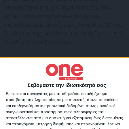
ισχυρίστηκε ότι η Αθήνα θέτει εαυτόν
εκτός των συνθηκών Λωζάννης και
Παρισίων, παραβιάζοντας το άρθρο 12 της
Συνθήκης της Λωζάνης και το άρθρο 14 της
Συνθήκης των Παρισίων.
«Ο πρώην πρόεδρος μιας χώρας
υπερασπίζεται την Τριπολιτσά, δηλαδή τη
σφαγή. Υπάρχουν Αλβανοί, Τούρκοι,
Εβραίοι άμαχοι και Έλληνες μεταξύ
Σεβόμαστε την ιδιωτικότητά σας
εκείνων που έχασαν τη ζωή τους. Αν είσαι
Εμείς και οι συνεργάτες μας αποθηκεύουμε και/ή έχουμε
πρόσβαση σε πληροφορίες σε μια συσκευή, όπως τα cookies,
άνθρωπος δεν υπερασπίζεσαι τη σφαγή. Οι
και επεξεργαζόμαστε προσωπικά δεδομένα, όπως μοναδικοί
Έλληνες παρέμειναν υπό οθωμανική
αναγνωριστικοί και προσαρμοσμένες πληροφορίες που
αποστέλλονται από μια συσκευή για εξατομικευμένες διαφημίσεις
κυριαρχία για 400 χρόνια. Αλλά δεν έχασαν
και περιεχόμενο, μέτρηση διαφήμισης και περιεχομένου, έρευνα
τη γλώσσα ή τη θρησκεία τους.