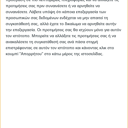
προστατεύοντας τα δικαιώματα και τα
προτιμήσεις σας πριν συναινέσετε ή να αρνηθείτε να
συμφέροντα της χώρας μας
συναινέσετε.
Λάβετε υπόψη ότι κάποια επεξεργασία των
προσωπικών σας δεδομένων ενδέχεται να μην απαιτεί τη
χρησιμοποιώντας δικά μας μέσα και τις
συγκατάθεσή σας, αλλά έχετε το δικαίωμα να αρνηθείτε αυτήν
δυνατότητες μας στο πλαίσιο του διεθνούς
την επεξεργασία. Οι προτιμήσεις σας θα ισχύουν μόνο για αυτόν
δικαίου», κατέληξε.
τον ιστότοπο. Μπορείτε να αλλάξετε τις προτιμήσεις σας ή να
ανακαλέσετε τη συγκατάθεσή σας ανά πάσα στιγμή
επιστρέφοντας σε αυτόν τον ιστότοπο και κάνοντας κλικ στο
κουμπί "Απορρήτου" στο κάτω μέρος της ιστοσελίδας.
Ακάρ
Αμπντουλχαμίτ Χαν
Έλληνες
TAGS:
Λάθος