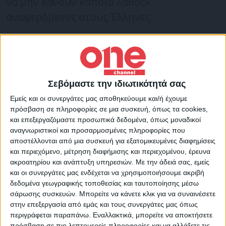
να μην κάνουν κάποιο λάθος»
αναφερόμενος στους Έλληνες.
Συγκεκριμένα, ερωτηθείς αν έγινε
παρενόχληση
του γεωτρύπανου
από την
Ελλάδα, εκείνος απάντησε ότι: «Το
Σεβόμαστε την ιδιωτικότητά σας
τουρκικό γεωτρύπανο Αμπντουλχαμίτ Χαν,
Εμείς και οι συνεργάτες μας αποθηκεύουμε και/ή έχουμε
συνεχιζει τις έρευνές του. Η φρεγάτα
πρόσβαση σε πληροφορίες σε μια συσκευή, όπως τα cookies,
και επεξεργαζόμαστε προσωπικά δεδομένα, όπως μοναδικοί
Γκέντι βρίσκεται δίπλα του για να
αναγνωριστικοί και προσαρμοσμένες πληροφορίες που
εξασφαλίσει την ασφάλειά του. Ελπίζουμε
αποστέλλονται από μια συσκευή για εξατομικευμένες διαφημίσεις
και περιεχόμενο, μέτρηση διαφήμισης και περιεχομένου, έρευνα
να μην κάνουν κάποιο λάθος…», ανέφερε
ακροατηρίου και ανάπτυξη υπηρεσιών.
Με την άδειά σας, εμείς
χαρακτηριστικά ο Τούρκος υπουργός
και οι συνεργάτες μας ενδέχεται να χρησιμοποιήσουμε ακριβή
Άμυνας.
δεδομένα γεωγραφικής τοποθεσίας και ταυτοποίησης μέσω
σάρωσης συσκευών. Μπορείτε να κάνετε κλικ για να συναινέσετε
στην επεξεργασία από εμάς και τους συνεργάτες μας όπως
«Διατηρούμε σχέση καλής γειτονίας
περιγράφεται παραπάνω. Εναλλακτικά, μπορείτε να αποκτήσετε
πρόσβαση σε πιο λεπτομερείς πληροφορίες και να αλλάξετε τις