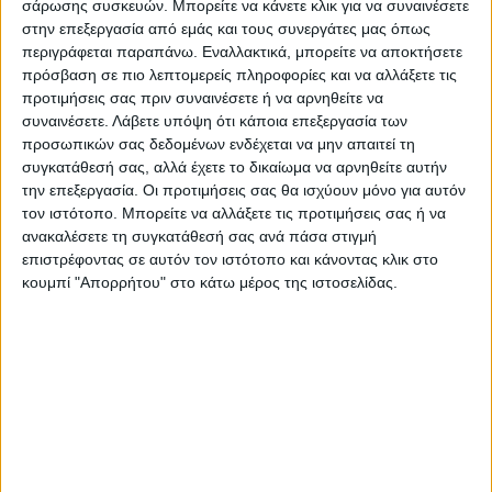
σάρωσης συσκευών. Μπορείτε να κάνετε κλικ για να συναινέσετε
Ερντογάν που αντιτίθενται στο κοινό καλό
στην επεξεργασία από εμάς και τους συνεργάτες μας όπως
της συμμαχίας του ΝΑΤΟ δεν πρέπει να
περιγράφεται παραπάνω. Εναλλακτικά, μπορείτε να αποκτήσετε
πρόσβαση σε πιο λεπτομερείς πληροφορίες και να αλλάξετε τις
αποτελεί έκπληξη», προσθέτουν.
προτιμήσεις σας πριν συναινέσετε ή να αρνηθείτε να
συναινέσετε.
Λάβετε υπόψη ότι κάποια επεξεργασία των
προσωπικών σας δεδομένων ενδέχεται να μην απαιτεί τη
Γίνεται ειδική αναφορά στην τακτική της
συγκατάθεσή σας, αλλά έχετε το δικαίωμα να αρνηθείτε αυτήν
Τουρκίας να χρησιμοποιεί την
την επεξεργασία. Οι προτιμήσεις σας θα ισχύουν μόνο για αυτόν
στρατιωτική της ισχύ προκειμένου να
τον ιστότοπο. Μπορείτε να αλλάξετε τις προτιμήσεις σας ή να
ανακαλέσετε τη συγκατάθεσή σας ανά πάσα στιγμή
αποσταροποιήσει «την Ανατολική
επιστρέφοντας σε αυτόν τον ιστότοπο και κάνοντας κλικ στο
Μεσόγειο, τη Μέση Ανατολή, τον Νότιο
κουμπί "Απορρήτου" στο κάτω μέρος της ιστοσελίδας.
Καύκασο και τη Βόρεια Αφρική».
Κάνουν ειδική αναφορά στην Κύπρο,
ενώ για τη χρήση των αμερικανικών όπλων
αναφέρουν πως «έχουν επίσης
χρησιμοποιηθεί επανειλημμένα για να