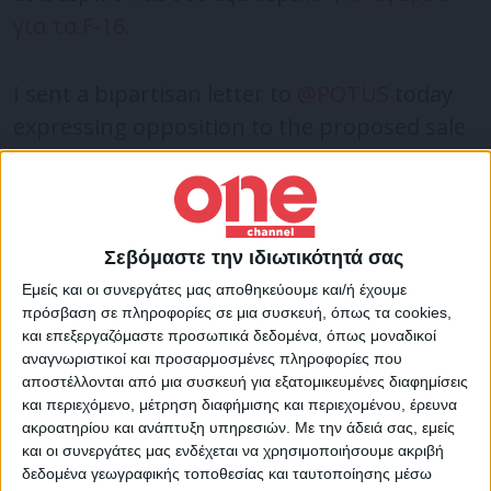
για τα F-16.
I sent a bipartisan letter to
@POTUS
today
expressing opposition to the proposed sale
of F-16 fighter jets to Turkey. We must not
support Turkey’s military until tangible
steps are taken to stop Erdoğan’s
destabilizing actions and violations of
Σεβόμαστε την ιδιωτικότητά σας
international law.
Εμείς και οι συνεργάτες μας αποθηκεύουμε και/ή έχουμε
πρόσβαση σε πληροφορίες σε μια συσκευή, όπως τα cookies,
pic.twitter.com/mY2dAiTcyx
και επεξεργαζόμαστε προσωπικά δεδομένα, όπως μοναδικοί
αναγνωριστικοί και προσαρμοσμένες πληροφορίες που
αποστέλλονται από μια συσκευή για εξατομικευμένες διαφημίσεις
— Rep. Frank Pallone (@FrankPallone)
July 8,
και περιεχόμενο, μέτρηση διαφήμισης και περιεχομένου, έρευνα
2022
ακροατηρίου και ανάπτυξη υπηρεσιών.
Με την άδειά σας, εμείς
και οι συνεργάτες μας ενδέχεται να χρησιμοποιήσουμε ακριβή
«Η χρήση ανησυχητικών τακτικών από τον
δεδομένα γεωγραφικής τοποθεσίας και ταυτοποίησης μέσω