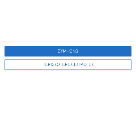
Πολιτική προστασίας προσωπικών
δεδομένων
Διεθνή
02/01/2025
ΗΠΑ: Επίθεση με 15 νεκρούς στην Νέα Ορλεάνη
– Οι αρχές ερευνούν για πιθανόν
τρομοκρατική ενέργεια
ΣΥΜΦΩΝΩ
ΠΕΡΙΣΣΟΤΕΡΕΣ ΕΠΙΛΟΓΕΣ