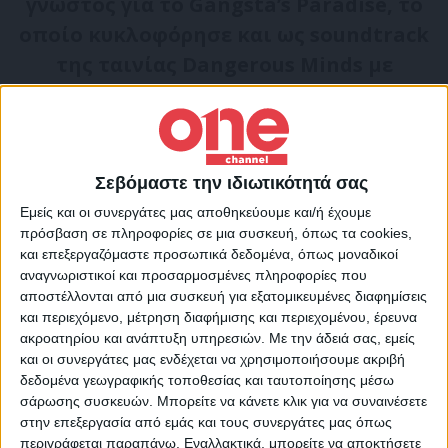
γνωστός για το Gangsta’s Paradise, το
οποίο κυκλοφόρησε και ως soundtrack
της ταινίας Dangerous Minds με
πρωταγωνίστρια τη Μισέλ Φάιφερ.
Στο Twitter χιλιάδες χρήστες έκαναν το
όνομα του Coolio trend, ενώ κάποιος
Σεβόμαστε την ιδιωτικότητά σας
ανέβασε ένα βίντεο από τα βραβεία
Εμείς και οι συνεργάτες μας αποθηκεύουμε και/ή έχουμε
Billboard του 1995, κατά τα οποία ο ράπερ
πρόσβαση σε πληροφορίες σε μια συσκευή, όπως τα cookies,
και επεξεργαζόμαστε προσωπικά δεδομένα, όπως μοναδικοί
ερμηνεύει στην σκηνή την τεράστια
αναγνωριστικοί και προσαρμοσμένες πληροφορίες που
επιτυχία του με τον θρυλικό Stevie Wonder
αποστέλλονται από μια συσκευή για εξατομικευμένες διαφημίσεις
και τον ράπερ L.V.
και περιεχόμενο, μέτρηση διαφήμισης και περιεχομένου, έρευνα
ακροατηρίου και ανάπτυξη υπηρεσιών.
Με την άδειά σας, εμείς
και οι συνεργάτες μας ενδέχεται να χρησιμοποιήσουμε ακριβή
Coolio ft. L.V. & Stevie Wonder! "Gangsta's
δεδομένα γεωγραφικής τοποθεσίας και ταυτοποίησης μέσω
σάρωσης συσκευών. Μπορείτε να κάνετε κλικ για να συναινέσετε
Paradise" Live! [Billboard Awards
στην επεξεργασία από εμάς και τους συνεργάτες μας όπως
1995]
#COOLIO
#RipCoolio
✊🏿👊🏿🙏
περιγράφεται παραπάνω. Εναλλακτικά, μπορείτε να αποκτήσετε