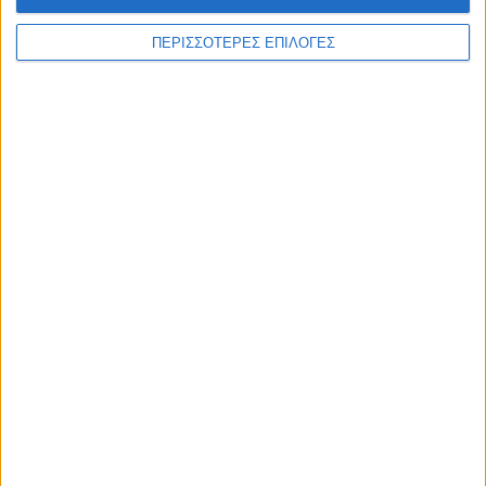
ΠΕΡΙΣΣΟΤΕΡΕΣ ΕΠΙΛΟΓΕΣ
Επικαιρότητα
09/06/2026
«Με τον Ρένο»: Η Ρένα Μόρφη σε μια συζήτηση
με τον Ρένο Χαραλαμπίδη | 06.07.2026