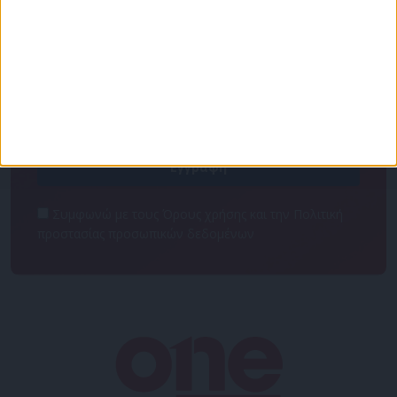
Για να ενημερώνεστε πάντα πρώτοι!
Κάνε εγγραφή στο Newsletter μας και απόκτησε
πρόσβαση στα νέα πριν από όλους τους άλλους.
NEWSLETTER
Συμφωνώ με τους Όρους χρήσης και την Πολιτική
προστασίας προσωπικών δεδομένων