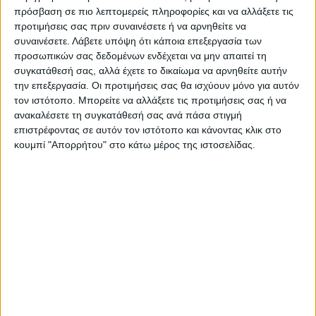
πρόσβαση σε πιο λεπτομερείς πληροφορίες και να αλλάξετε τις
pic.twitter.com/WuG0RZHiMT
προτιμήσεις σας πριν συναινέσετε ή να αρνηθείτε να
συναινέσετε.
Λάβετε υπόψη ότι κάποια επεξεργασία των
προσωπικών σας δεδομένων ενδέχεται να μην απαιτεί τη
— Firebarzzz (@FirebarzzzCom)
September
συγκατάθεσή σας, αλλά έχετε το δικαίωμα να αρνηθείτε αυτήν
29, 2022
την επεξεργασία. Οι προτιμήσεις σας θα ισχύουν μόνο για αυτόν
τον ιστότοπο. Μπορείτε να αλλάξετε τις προτιμήσεις σας ή να
Για το Gangsta’s Paradise ο Coolio κέρδισε
ανακαλέσετε τη συγκατάθεσή σας ανά πάσα στιγμή
επιστρέφοντας σε αυτόν τον ιστότοπο και κάνοντας κλικ στο
Grammy Καλύτερης Σόλο Ραπ Ερμηνείας.
κουμπί "Απορρήτου" στο κάτω μέρος της ιστοσελίδας.
Μάλιστα, το συγκεκριμένο τραγούδι έχει
αποσπάσματα από το τραγούδι του Στίβι
Γουόντερ του 1976 Pastime Paradise.
Coolio
Gangsta's Paradise
TAGS: