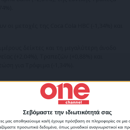
74%).
 οι μετοχές της Coca Cola HBC (-1,34%) και
πιμέρους δείκτες και τη μεγαλύτερη άνοδο
είας (+2,04%), Τραπεζών (+0,88%) και
ώση για Τρόφιμα (-1,34%).
Σεβόμαστε την ιδιωτικότητά σας
δες
Χρηματιστήριο
Για να ενημερώνεστε πάντ
άτες μας αποθηκεύουμε και/ή έχουμε πρόσβαση σε πληροφορίες σε μια
πρώτοι!
ργαζόμαστε προσωπικά δεδομένα, όπως μοναδικοί αναγνωριστικοί και 