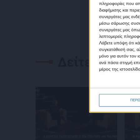
πληροφορίες που απο
διαφήμισης και περι
συνεργάτες μας ενδέ
NEW
μέσω σάρωσης συσκευ
συνεργάτες μας όπω
λεπτομερείς πληροφορ
Λάβετε υπόψη ότι κά
συγκατάθεσή σας, αλ
μόνο για αυτόν τον 
Δείτε επίσης
Συμ
ανά πάσα στιγμή επι
δεδο
μέρος της ιστοσελίδα
ΠΕΡΙ