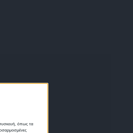
α
 συσκευή, όπως τα
προσαρμοσμένες