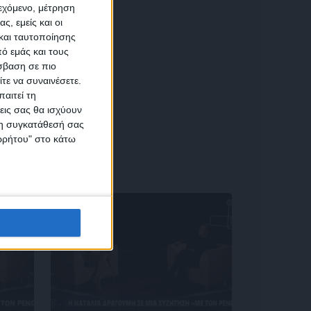
ιεχόμενο, μέτρηση
αση
ς, εμείς και οι
και ταυτοποίησης
ό εμάς και τους
σβαση σε πιο
τε να συναινέσετε.
αιτεί τη
εις σας θα ισχύουν
 τη συγκατάθεσή σας
ικών
ορρήτου" στο κάτω