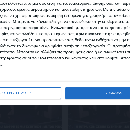
στέλλονται από μια συσκευή για εξατομικευμένες διαφημίσεις και περ
Κάνε εγγραφή στο Newsletter μας και απόκτησε πρόσβ
εχομένου, έρευνα ακροατηρίου και ανάπτυξη υπηρεσιών.
Με την άδειά σα
στα νέα πριν από όλους τους άλλους.
χεται να χρησιμοποιήσουμε ακριβή δεδομένα γεωγραφικής τοποθεσίας 
SLETTER
ών. Μπορείτε να κάνετε κλικ για να συναινέσετε στην επεξεργασία απ
ς περιγράφεται παραπάνω. Εναλλακτικά, μπορείτε να αποκτήσετε πρό
ίες και να αλλάξετε τις προτιμήσεις σας πριν συναινέσετε ή να αρνηθεί
ποια επεξεργασία των προσωπικών σας δεδομένων ενδέχεται να μην απ
λά έχετε το δικαίωμα να αρνηθείτε αυτήν την επεξεργασία. Οι προτιμήσ
ιστότοπο. Μπορείτε να αλλάξετε τις προτιμήσεις σας ή να ανακαλέσετε
φωνώ με τους Όρους χρήσης και την Πολιτική προστασίας προσωπ
στρέφοντας σε αυτόν τον ιστότοπο και κάνοντας κλικ στο κουμπί "Απ
μένων
ς.
ΣΣΟΤΕΡΕΣ ΕΠΙΛΟΓΕΣ
ΣΥΜΦΩΝΩ