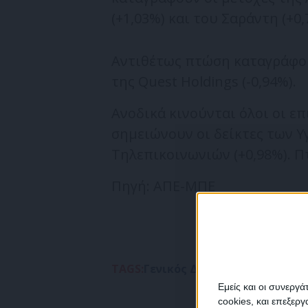
(+1,03%) και του Σαράντη (+0,
Αντιθέτως πτώση καταγράφουν
της Quest Holdings (-0,94%).
Ανοδικά κινούνται όλοι οι ε
σημειώνουν οι δείκτες των Υγ
Τηλεπικοινωνιών (+0,98%). Πτ
Πηγή: ΑΠΕ-ΜΠΕ
TAGS:
Γενικός Δείκτης Τιμών
Μονά
Εμείς και οι συνεργ
cookies, και επεξε