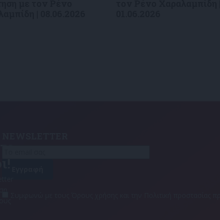
ηση με τον Ρένο
τον Ρένο Χαραλαμπίδη 
αμπίδη | 08.06.2026
01.06.2026
NEWSLETTER
τε
ι!
tter
αση
Συμφωνώ με τους Όρους χρήσης και την Πολιτική προστασίας
τους