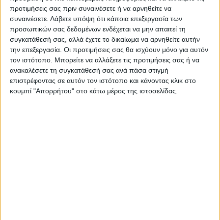
προτιμήσεις σας πριν συναινέσετε ή να αρνηθείτε να
— Πυροσβεστικό Σώμα (@pyrosvestiki)
June
συναινέσετε.
Λάβετε υπόψη ότι κάποια επεξεργασία των
προσωπικών σας δεδομένων ενδέχεται να μην απαιτεί τη
26, 2022
συγκατάθεσή σας, αλλά έχετε το δικαίωμα να αρνηθείτε αυτήν
την επεξεργασία. Οι προτιμήσεις σας θα ισχύουν μόνο για αυτόν
τον ιστότοπο. Μπορείτε να αλλάξετε τις προτιμήσεις σας ή να
Ο 16χρονος παρελήφθη από ασθενοφόρο
ανακαλέσετε τη συγκατάθεσή σας ανά πάσα στιγμή
του ΕΚΑΒ.
επιστρέφοντας σε αυτόν τον ιστότοπο και κάνοντας κλικ στο
κουμπί "Απορρήτου" στο κάτω μέρος της ιστοσελίδας.
16χρονος
Αισθήσεις
TAGS:
Λίμνη Πηγών Αώου