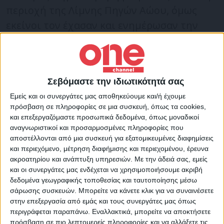
περιοχή της Λίμνης Πηγών Αώου, όμως
εκείνοι τον έχασαν και ενημέρωσαν την
Αστυνομία και την Πυροσβεστική.
Οι νεαροί ξεκίνησαν για την εκδρομή το
Σεβόμαστε την ιδιωτικότητά σας
πρωί από το χωριό τους, στη Χρυσοβίτσα
Εμείς και οι συνεργάτες μας αποθηκεύουμε και/ή έχουμε
Μετσόβου.
πρόσβαση σε πληροφορίες σε μια συσκευή, όπως τα cookies,
και επεξεργαζόμαστε προσωπικά δεδομένα, όπως μοναδικοί
αναγνωριστικοί και προσαρμοσμένες πληροφορίες που
Χωρίς αισθήσεις
#ανασύρθηκε
ανήλικος
αποστέλλονται από μια συσκευή για εξατομικευμένες διαφημίσεις
από τη λίμνη Πηγών Αώου στο Μέτσοβο
και περιεχόμενο, μέτρηση διαφήμισης και περιεχομένου, έρευνα
ακροατηρίου και ανάπτυξη υπηρεσιών.
Με την άδειά σας, εμείς
Ιωαννίνων και παρελήφθη από ασθενοφόρο
και οι συνεργάτες μας ενδέχεται να χρησιμοποιήσουμε ακριβή
του ΕΚΑΒ.
δεδομένα γεωγραφικής τοποθεσίας και ταυτοποίησης μέσω
▶️Επιχείρησαν 5
#πυροσβέστες
με 2
σάρωσης συσκευών. Μπορείτε να κάνετε κλικ για να συναινέσετε
στην επεξεργασία από εμάς και τους συνεργάτες μας όπως
οχήματα και η διασωστική λέμβος της 5ης
περιγράφεται παραπάνω. Εναλλακτικά, μπορείτε να αποκτήσετε
Ε.Μ.Α.Κ.
pic.twitter.com/krCbzM8YjX
πρόσβαση σε πιο λεπτομερείς πληροφορίες και να αλλάξετε τις