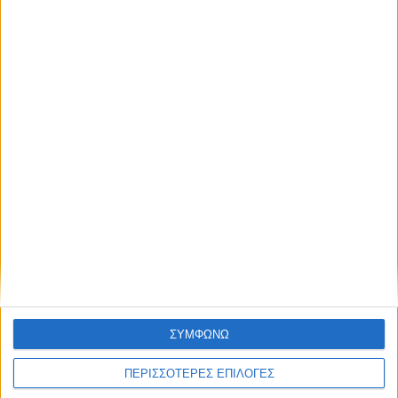
απόκτησε πρόσβαση στα νέα πριν από
όλους τους άλλους.
Επικαιρότητα
09/06/2026
NEWSLETTER
«Με τον Ρένο»: Ο Διονύσης Παναγιωτάκης σε
μια συζήτηση με τον Ρένο Χαραλαμπίδη |
13.07.2026
Συμφωνώ με τους Όρους χρήσης και την
Πολιτική προστασίας προσωπικών
δεδομένων
ΣΥΜΦΩΝΩ
ΠΕΡΙΣΣΟΤΕΡΕΣ ΕΠΙΛΟΓΕΣ