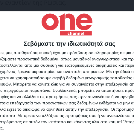
ν εναντίον της Ρωσίας.
νται για να μειώσουν την εξάρτησή τους από
νε ο Μπορέλ, σημειώνοντας ότι εκτιμά πως το
τιγμή να μειώσει την εξάρτησή του από αυτή.
Σεβόμαστε την ιδιωτικότητά σας
Για να ενημερώνεστε πάντ
ι τότε η Ρωσία θα νιώσει με επώδυνο τρόπο
άτες μας αποθηκεύουμε και/ή έχουμε πρόσβαση σε πληροφορίες σε μια
πρώτοι!
ο και το αέριο χάνονται», υπογράμμισε.
ργαζόμαστε προσωπικά δεδομένα, όπως μοναδικοί αναγνωριστικοί και 
στέλλονται από μια συσκευή για εξατομικευμένες διαφημίσεις και περ
Κάνε εγγραφή στο Newsletter μας και απόκτησε πρόσβ
εχομένου, έρευνα ακροατηρίου και ανάπτυξη υπηρεσιών.
Με την άδειά σα
στα νέα πριν από όλους τους άλλους.
χεται να χρησιμοποιήσουμε ακριβή δεδομένα γεωγραφικής τοποθεσίας 
SLETTER
ών. Μπορείτε να κάνετε κλικ για να συναινέσετε στην επεξεργασία απ
ς περιγράφεται παραπάνω. Εναλλακτικά, μπορείτε να αποκτήσετε πρό
ίες και να αλλάξετε τις προτιμήσεις σας πριν συναινέσετε ή να αρνηθεί
ποια επεξεργασία των προσωπικών σας δεδομένων ενδέχεται να μην απ
ΣΙΑ
Ρωσικό πετρέλαιο
ΦΥΣΙΚΟ ΑΕΡΙΟ
λά έχετε το δικαίωμα να αρνηθείτε αυτήν την επεξεργασία. Οι προτιμήσ
ιστότοπο. Μπορείτε να αλλάξετε τις προτιμήσεις σας ή να ανακαλέσετε
φωνώ με τους Όρους χρήσης και την Πολιτική προστασίας προσωπ
στρέφοντας σε αυτόν τον ιστότοπο και κάνοντας κλικ στο κουμπί "Απ
μένων
ς.