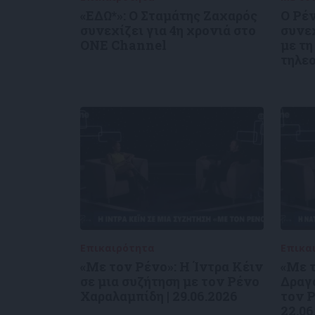
«ΕΔΩ*»: Ο Σταμάτης Ζαχαρός
Ο Ρέ
συνεχίζει για 4η χρονιά στο
συνε
ONE Channel
με τη
τηλε
Επικαιρότητα
09/06/2026
Επικα
«Με τον Ρένο»: Η Ίντρα Κέιν
«Με τ
σε μια συζήτηση με τον Ρένο
Δραγο
Χαραλαμπίδη | 29.06.2026
τον Ρ
22.06