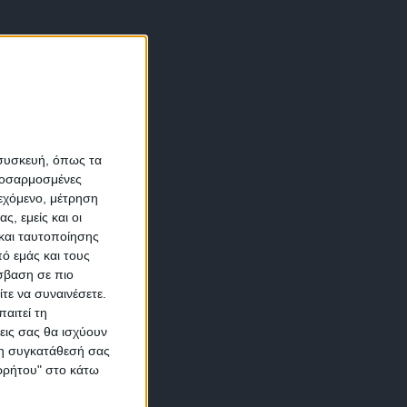
α
 συσκευή, όπως τα
προσαρμοσμένες
ιεχόμενο, μέτρηση
αση
ς, εμείς και οι
και ταυτοποίησης
ό εμάς και τους
σβαση σε πιο
τε να συναινέσετε.
αιτεί τη
εις σας θα ισχύουν
 τη συγκατάθεσή σας
ικών
ορρήτου" στο κάτω