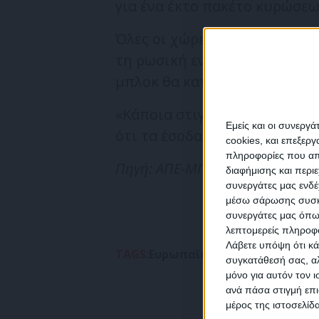
για ένα έκτο πακέτο κυρώσεω
Όλες οι χώρες της ΕΕ εργάζο
τη ρωσική ενέργεια, επεσήμα
μπλοκ θα καταφέρει κάποια σ
«Κάποια στιγμή θα συμβεί κα
Εμείς και οι συνεργ
ότι τα έσοδα από το πετρέλαι
cookies, και επεξε
πληροφορίες που απο
Πηγή: ΑΠΕ-ΜΠΕ
διαφήμισης και περι
συνεργάτες μας ενδέ
NEW
μέσω σάρωσης συσκευ
συνεργάτες μας όπω
λεπτομερείς πληροφορ
Λάβετε υπόψη ότι κά
TAGS:
Ευρωπαϊκή Ενωση
Μπορέλ
ΡΩ
συγκατάθεσή σας, αλ
μόνο για αυτόν τον 
Συμ
ανά πάσα στιγμή επι
δεδο
μέρος της ιστοσελίδα