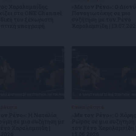
νος Χαραλαμπίδης
«Με τον Ρένο»: Ο Διον
χίζει στο ONE Channel
Παναγιωτάκης σε μια
 δική του ξεχωριστή
συζήτηση με τον Ρένο
οπτική υπογραφή
Χαραλαμπίδη | 13.07.20
ιρότητα
09/06/2026
Επικαιρότητα
09/06/2026
ον Ρένο»: Η Ναταλία
«Με τον Ρένο»: Ο Χάρη
ύμη σε μια συζήτηση με
Ρώμας σε μια συζήτηση
ένο Χαραλαμπίδη |
τον Ρένο Χαραλαμπίδη 
.2026
15.06.2026