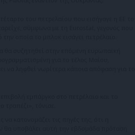
ης Ρωσίας εναντίον της Ουκρανίας.
 τέταρτο του πετρελαίου που εισήγαγε η ΕΕ το
αρείχε, σύμφωνα με τη Eurostat, γεγονός που
 την οποία το μπλοκ εισάγει πετρέλαιο.
μα θα συζητηθεί στην επόμενη ευρωπαϊκή
ρογραμματισμένη για το τέλος Μαΐου,
ει να ληφθεί νωρίτερα κάποια απόφαση για το
 επιβολή εμπάργκο στο πετρέλαιο και το
ο τραπέζι», τόνισε.
ς να κατονομάζει τις πηγές της, ότι η
ν θα υποβάλει αυτή την εβδομάδα πρόταση