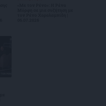
ύσης
«Με τον Ρένο»: Η Ρένα
Μόρφη σε μια συζήτηση με
τον Ρένο Χαραλαμπίδη |
26
06.07.2026
ς
 με
|