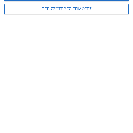
ΠΕΡΙΣΣΟΤΕΡΕΣ ΕΠΙΛΟΓΕΣ
Επικαιρότητα
09/06/2026
«Με τον Ρένο»: Η Ρένα Μόρφη σε μια συζήτηση
με τον Ρένο Χαραλαμπίδη | 06.07.2026