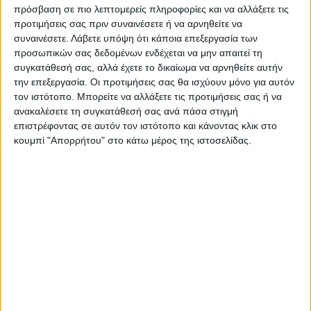
πρόσβαση σε πιο λεπτομερείς πληροφορίες και να αλλάξετε τις
pic.twitter.com/EG0Y1GN7qt
προτιμήσεις σας πριν συναινέσετε ή να αρνηθείτε να
συναινέσετε.
Λάβετε υπόψη ότι κάποια επεξεργασία των
προσωπικών σας δεδομένων ενδέχεται να μην απαιτεί τη
— FC Barcelona (@FCBarcelona_es)
October
συγκατάθεσή σας, αλλά έχετε το δικαίωμα να αρνηθείτε αυτήν
14, 2022
την επεξεργασία. Οι προτιμήσεις σας θα ισχύουν μόνο για αυτόν
τον ιστότοπο. Μπορείτε να αλλάξετε τις προτιμήσεις σας ή να
Nos gusta mucho 💙🦉❤️
ανακαλέσετε τη συγκατάθεσή σας ανά πάσα στιγμή
επιστρέφοντας σε αυτόν τον ιστότοπο και κάνοντας κλικ στο
pic.twitter.com/F46RW6WDn0
κουμπί "Απορρήτου" στο κάτω μέρος της ιστοσελίδας.
— FC Barcelona (@FCBarcelona_es)
October
14, 2022
Drake
Λογότυπο
Μπαρτσελόνα
TAGS:
Ρεάλ Μαδρίτης