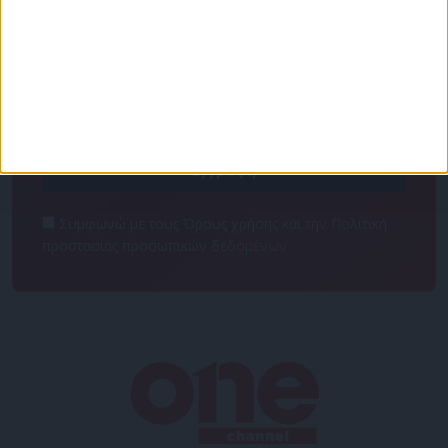
Για να ενημερώνεστε πάντα πρώτοι!
Κάνε εγγραφή στο Newsletter μας και απόκτησε
πρόσβαση στα νέα πριν από όλους τους άλλους.
NEWSLETTER
Συμφωνώ με τους Όρους χρήσης και την Πολιτική
προστασίας προσωπικών δεδομένων