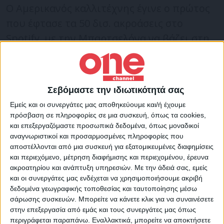
Ο Αμερικανός καλλιτέχνης έγινε ο πρώτος
που έφτασε τα 50 δισ. ακροάσεις στο
Spotify, με την Μπαρτσελόνα να βάζει στη
φανέλα της για το μεγάλο παιχνίδι κόντρα
στην Ρεάλ Μαδρίτης την Κυριακή (16/10)
αντί για το όνομα της γνωστής εταιρείας
Σεβόμαστε την ιδιωτικότητά σας
streaming, το logo του brand που
Εμείς και οι συνεργάτες μας αποθηκεύουμε και/ή έχουμε
προμοτάρει ο τραγουδιστής, που είναι μία
πρόσβαση σε πληροφορίες σε μια συσκευή, όπως τα cookies,
και επεξεργαζόμαστε προσωπικά δεδομένα, όπως μοναδικοί
κουκουβάγια.
αναγνωριστικοί και προσαρμοσμένες πληροφορίες που
αποστέλλονται από μια συσκευή για εξατομικευμένες διαφημίσεις
🦉
@Drake
💙❤
και περιεχόμενο, μέτρηση διαφήμισης και περιεχομένου, έρευνα
ακροατηρίου και ανάπτυξη υπηρεσιών.
Με την άδειά σας, εμείς
Primer artista en alcanzar los 50.000
και οι συνεργάτες μας ενδέχεται να χρησιμοποιήσουμε ακριβή
millones de reproducciones en
@Spotify
.
δεδομένα γεωγραφικής τοποθεσίας και ταυτοποίησης μέσω
σάρωσης συσκευών. Μπορείτε να κάνετε κλικ για να συναινέσετε
Primer artista en estar presente en la
στην επεξεργασία από εμάς και τους συνεργάτες μας όπως
camiseta del FC Barcelona.
περιγράφεται παραπάνω. Εναλλακτικά, μπορείτε να αποκτήσετε