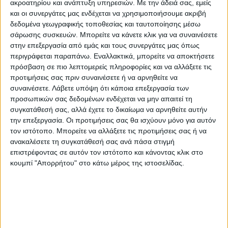
ακροατηρίου και ανάπτυξη υπηρεσιών.
Με την άδειά σας, εμείς
ζώων.
και οι συνεργάτες μας ενδέχεται να χρησιμοποιήσουμε ακριβή
δεδομένα γεωγραφικής τοποθεσίας και ταυτοποίησης μέσω
για την αλληλεπίδραση μεταξύ τους, τη
σάρωσης συσκευών. Μπορείτε να κάνετε κλικ για να συναινέσετε
λειτουργία τους ως ομάδα και την
στην επεξεργασία από εμάς και τους συνεργάτες μας όπως
περιγράφεται παραπάνω. Εναλλακτικά, μπορείτε να αποκτήσετε
επάρκεια χώρων.
πρόσβαση σε πιο λεπτομερείς πληροφορίες και να αλλάξετε τις
για τον τρόπο που διασφαλίζεται η
προτιμήσεις σας πριν συναινέσετε ή να αρνηθείτε να
διαφυγή των ζώων στον χώρο των
συναινέσετε.
Λάβετε υπόψη ότι κάποια επεξεργασία των
προσωπικών σας δεδομένων ενδέχεται να μην απαιτεί τη
επισκεπτών
συγκατάθεσή σας, αλλά έχετε το δικαίωμα να αρνηθείτε αυτήν
για τη διασφάλιση της ασφάλειας των
την επεξεργασία. Οι προτιμήσεις σας θα ισχύουν μόνο για αυτόν
τον ιστότοπο. Μπορείτε να αλλάξετε τις προτιμήσεις σας ή να
επισκεπτών στις ακραίες περιπτώσεις
ανακαλέσετε τη συγκατάθεσή σας ανά πάσα στιγμή
διαφυγής.
επιστρέφοντας σε αυτόν τον ιστότοπο και κάνοντας κλικ στο
κουμπί "Απορρήτου" στο κάτω μέρος της ιστοσελίδας.
για την αναγκαιότητα εφαρμογής του
πρωτοκόλλου που οδήγησε στην τελική
θανάτωση του ζώου.
Ο υφυπουργός απέστειλε