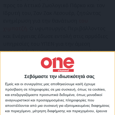
προς το Αττικό Ζωολογικό Πάρκο και τον
Ιδρυτή του, Ζαν Ζακ Λεσουέρ, ζητώντας
ενημέρωση για την θανάτωση
του
χιμπατζή.
Ο υφυπουργός Περιβάλλοντος
και Ενέργειας έδωσε εντολή στις αρμόδιες
υπηρεσίες του ΥΠΕΝ για την άμεση
αποστολή κλιμακίου εμπειρογνωμόνων
στο Αττικό Ζωολογικό Πάρκο.
Ο υφυπουργός Περιβάλλοντος και
Σεβόμαστε την ιδιωτικότητά σας
Ενέργειας, Γιώργος Αμυράς, ζητά από
Εμείς και οι συνεργάτες μας αποθηκεύουμε και/ή έχουμε
Αττικό Ζωολογικό Πάρκο ενημέρωση για τα
πρόσβαση σε πληροφορίες σε μια συσκευή, όπως τα cookies,
και επεξεργαζόμαστε προσωπικά δεδομένα, όπως μοναδικοί
εξής:
αναγνωριστικοί και προσαρμοσμένες πληροφορίες που
αποστέλλονται από μια συσκευή για εξατομικευμένες διαφημίσεις
και περιεχόμενο, μέτρηση διαφήμισης και περιεχομένου, έρευνα
για την προέλευση των συγκεκριμένων