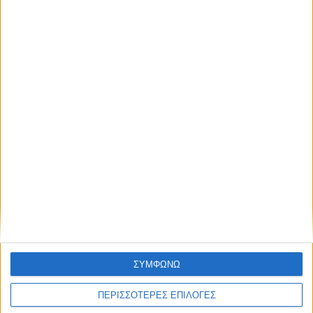
απόκτησε πρόσβαση στα νέα πριν από
όλους τους άλλους.
NEWSLETTER
Με τον Ρένο
05/08/2026
Ο Ρένος Χαραλαμπίδης συνεχίζει στο ONE
Channel με τη δική του ξεχωριστή τηλεοπτική
υπογραφή
Συμφωνώ με τους Όρους χρήσης και την
Πολιτική προστασίας προσωπικών
δεδομένων
ΣΥΜΦΩΝΩ
ΠΕΡΙΣΣΟΤΕΡΕΣ ΕΠΙΛΟΓΕΣ