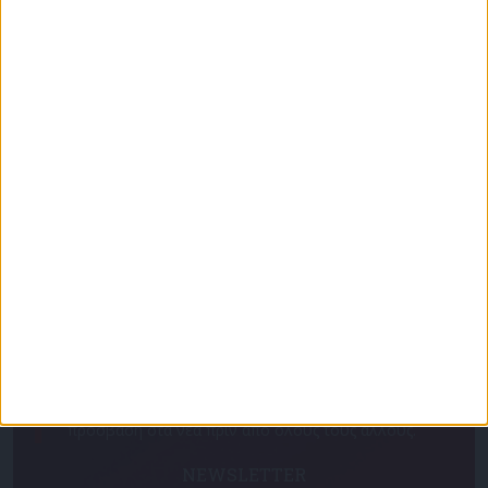
Επικαιρότητα
09/06/2026
«Με τον Ρένο»: Ο Χάρης Ρώμας σε μια συζήτηση
με τον Ρένο Χαραλαμπίδη | 15.06.2026
Για να ενημερώνεστε πάντα πρώτοι!
Κάνε εγγραφή στο Newsletter μας και απόκτησε
πρόσβαση στα νέα πριν από όλους τους άλλους.
NEWSLETTER