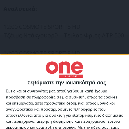
Αναλυτικά:
12:00 COSMOTE SPORT 8 HD
Τζέιμς Ντάκγουορθ – Τέιλορ Φριτς ATP 500
14:00 COSMOTE SPORT 8 HD
Ζομ Μουνάρ – Πέντρο Μαρτίνεζ ATP 500
15:00 COSMOTE SPORT 6 HD
Σεβόμαστε την ιδιωτικότητά σας
Κριστιάν Γκαρίν – Νόβακ Τζόκοβιτς ATP 500
Εμείς και οι συνεργάτες μας αποθηκεύουμε και/ή έχουμε
πρόσβαση σε πληροφορίες σε μια συσκευή, όπως τα cookies,
17:00 COSMOTE SPORT 6 HD
και επεξεργαζόμαστε προσωπικά δεδομένα, όπως μοναδικοί
Στέφανος Τσιτσιπάς – Λούκα Ναρντί ATP
αναγνωριστικοί και προσαρμοσμένες πληροφορίες που
αποστέλλονται από μια συσκευή για εξατομικευμένες διαφημίσεις
500
και περιεχόμενο, μέτρηση διαφήμισης και περιεχομένου, έρευνα
ακροατηρίου και ανάπτυξη υπηρεσιών.
Με την άδειά σας, εμείς