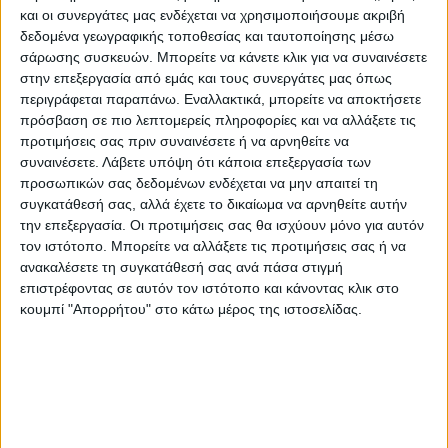
19:30 COSMOTE SPORT 4 HD
και οι συνεργάτες μας ενδέχεται να χρησιμοποιήσουμε ακριβή
ΠΑΟΚ – Ντιζόν FIBA Basketball Champions
δεδομένα γεωγραφικής τοποθεσίας και ταυτοποίησης μέσω
σάρωσης συσκευών. Μπορείτε να κάνετε κλικ για να συναινέσετε
League
στην επεξεργασία από εμάς και τους συνεργάτες μας όπως
περιγράφεται παραπάνω. Εναλλακτικά, μπορείτε να αποκτήσετε
19:45 COSMOTE SPORT 3 HD
πρόσβαση σε πιο λεπτομερείς πληροφορίες και να αλλάξετε τις
προτιμήσεις σας πριν συναινέσετε ή να αρνηθείτε να
Σάλτσμπουργκ – Ντινάμο Ζάγκρεμπ UEFA
συναινέσετε.
Λάβετε υπόψη ότι κάποια επεξεργασία των
Champions League
προσωπικών σας δεδομένων ενδέχεται να μην απαιτεί τη
συγκατάθεσή σας, αλλά έχετε το δικαίωμα να αρνηθείτε αυτήν
19:45 COSMOTE SPORT 2 HD
την επεξεργασία. Οι προτιμήσεις σας θα ισχύουν μόνο για αυτόν
τον ιστότοπο. Μπορείτε να αλλάξετε τις προτιμήσεις σας ή να
Λειψία – Σέλτικ UEFA Champions League
ανακαλέσετε τη συγκατάθεσή σας ανά πάσα στιγμή
επιστρέφοντας σε αυτόν τον ιστότοπο και κάνοντας κλικ στο
22:00 COSMOTE SPORT 9 HD
κουμπί "Απορρήτου" στο κάτω μέρος της ιστοσελίδας.
Πρέστον – Γουέστ Μπρομ Championship
Αγγλίας
22:00 COSMOTE SPORT 8 HD
Γιουβέντους – Μακάμπι Χάιφα UEFA