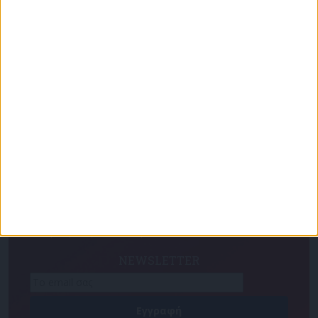
Για να ενημερώνεστε πάντα πρώτοι!
Κάνε εγγραφή στο Newsletter μας και απόκτησε
πρόσβαση στα νέα πριν από όλους τους άλλους.
NEWSLETTER