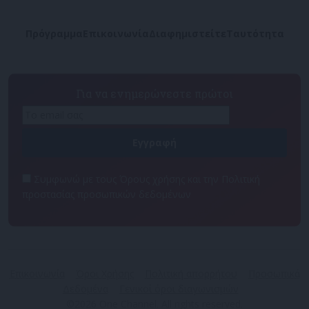
Πρόγραμμα
Επικοινωνία
Διαφημιστείτε
Ταυτότητα
Για να ενημερώνεστε πρώτοι
Συμφωνώ με τους Όρους χρήσης και την Πολιτική
προστασίας προσωπικών δεδομένων
Επικοινωνία
Όροι Χρήσης
Πολιτική απορρήτου
Προσωπικά
Δεδομένα
Γενικοί όροι διαγωνισμών
©2026 One Channel. All rights reserved.