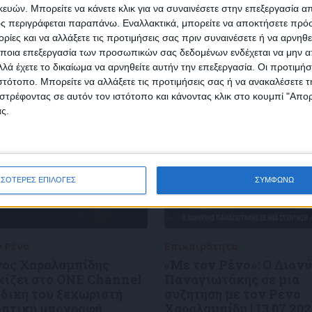
SLETTER
ών. Μπορείτε να κάνετε κλικ για να συναινέσετε στην επεξεργασία απ
ς περιγράφεται παραπάνω. Εναλλακτικά, μπορείτε να αποκτήσετε πρό
ίες και να αλλάξετε τις προτιμήσεις σας πριν συναινέσετε ή να αρνηθεί
ποια επεξεργασία των προσωπικών σας δεδομένων ενδέχεται να μην απ
λά έχετε το δικαίωμα να αρνηθείτε αυτήν την επεξεργασία. Οι προτιμήσ
ιστότοπο. Μπορείτε να αλλάξετε τις προτιμήσεις σας ή να ανακαλέσετε
φωνώ με τους Όρους χρήσης και την Πολιτική προστασίας προσωπ
στρέφοντας σε αυτόν τον ιστότοπο και κάνοντας κλικ στο κουμπί "Απ
μένων
ς.
ΣΣΟΤΕΡΕΣ ΕΠΙΛΟΓΕΣ
ΣΥΜΦΩΝΩ
ν Ρένο
05/08/2026
Επικαιρότητα
09/06/2026
νος Χαραλαμπίδης
«Με τον Ρένο»: Ο Διον
χίζει στο ONE Channel
Παναγιωτάκης σε μια
 δική του ξεχωριστή
συζήτηση με τον Ρένο
οπτική υπογραφή
Χαραλαμπίδη | 13.07.20