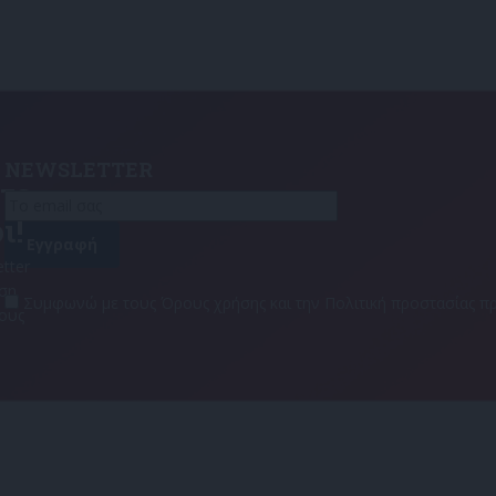
NEWSLETTER
τε
ι!
tter
αση
Συμφωνώ με τους Όρους χρήσης και την Πολιτική προστασίας
τους