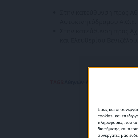
Στην κατεύθυνση προς Αθ
Αυτοκινητόδρομου Α.Θ.Ε. 
Στην κατεύθυνση προς Αχ
και Ελευθερίου Βενιζέλου
TAGS:
Αθηνών-Λαμίας
Κυκλοφοριακ
Εμείς και οι συνεργ
cookies, και επεξε
πληροφορίες που απο
διαφήμισης και περι
συνεργάτες μας ενδέ