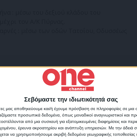
ήνα : μέσω του δεξιού κλάδου του
μέχρι τον Α/Κ Πύρνας.
αρνές : μέσω των οδών Τατοΐου, Οδυσσέως
.
ές ρυθμίσεις
Μεταμόρφωση
Σεβόμαστε την ιδιωτικότητά σας
Για να ενημερώνεστε πάντ
άτες μας αποθηκεύουμε και/ή έχουμε πρόσβαση σε πληροφορίες σε μια
πρώτοι!
ργαζόμαστε προσωπικά δεδομένα, όπως μοναδικοί αναγνωριστικοί και 
στέλλονται από μια συσκευή για εξατομικευμένες διαφημίσεις και περ
Κάνε εγγραφή στο Newsletter μας και απόκτησε πρόσβ
εχομένου, έρευνα ακροατηρίου και ανάπτυξη υπηρεσιών.
Με την άδειά σα
στα νέα πριν από όλους τους άλλους.
χεται να χρησιμοποιήσουμε ακριβή δεδομένα γεωγραφικής τοποθεσίας 