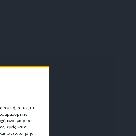
α
 συσκευή, όπως τα
προσαρμοσμένες
ιεχόμενο, μέτρηση
αση
ς, εμείς και οι
και ταυτοποίησης