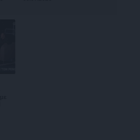
ς
 με
|