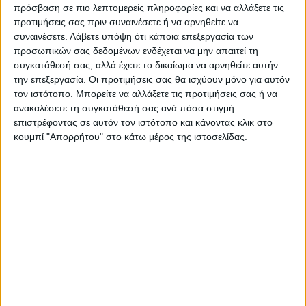
πρόσβαση σε πιο λεπτομερείς πληροφορίες και να αλλάξετε τις
χρεώσεις 13,635 σεντς ανά κιλοβατώρα για
προτιμήσεις σας πριν συναινέσετε ή να αρνηθείτε να
κατανάλωση έως 500 κιλοβατώρες το μήνα,
συναινέσετε.
Λάβετε υπόψη ότι κάποια επεξεργασία των
προσωπικών σας δεδομένων ενδέχεται να μην απαιτεί τη
14,595 σεντς για υψηλότερη κατανάλωση
συγκατάθεσή σας, αλλά έχετε το δικαίωμα να αρνηθείτε αυτήν
και 11,155 σεντς για το νυχτερινό
την επεξεργασία. Οι προτιμήσεις σας θα ισχύουν μόνο για αυτόν
τον ιστότοπο. Μπορείτε να αλλάξετε τις προτιμήσεις σας ή να
τιμολόγιο.
ανακαλέσετε τη συγκατάθεσή σας ανά πάσα στιγμή
επιστρέφοντας σε αυτόν τον ιστότοπο και κάνοντας κλικ στο
Οι τιμές όλων των προμηθευτών θα
κουμπί "Απορρήτου" στο κάτω μέρος της ιστοσελίδας.
αναρτηθούν συγκεντρωτικά στην
ιστοσελίδα της Ρυθμιστικής Αρχής.
Πηγή: ΑΠΕ-ΜΠΕ
TAGS:
ΡΕΥΜΑ
ΤΙΜΕΣ