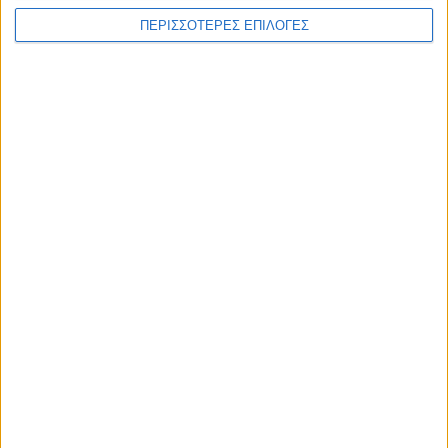
ΠΕΡΙΣΣΟΤΕΡΕΣ ΕΠΙΛΟΓΕΣ
Επικαιρότητα
09/06/2026
«Με τον Ρένο»: Η Ρένα Μόρφη σε μια συζήτηση
με τον Ρένο Χαραλαμπίδη | 06.07.2026