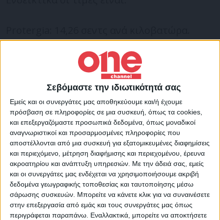
Protergia: 14,26 σεντς ανά κιλοβατώρα.
Elpedison: 17,06 σεντς ανά κιλοβατώρα.
Ήρων: 14,052 σεντς ανά κιλοβατώρα.
Σεβόμαστε την ιδιωτικότητά σας
Εμείς και οι συνεργάτες μας αποθηκεύουμε και/ή έχουμε
Φυσικό Αέριο Ελλάδος: 14,265 σεντς ανά
πρόσβαση σε πληροφορίες σε μια συσκευή, όπως τα cookies,
και επεξεργαζόμαστε προσωπικά δεδομένα, όπως μοναδικοί
κιλοβατώρα.
αναγνωριστικοί και προσαρμοσμένες πληροφορίες που
αποστέλλονται από μια συσκευή για εξατομικευμένες διαφημίσεις
NRG: 14,1 σεντς ανά κιλοβατώρα.
και περιεχόμενο, μέτρηση διαφήμισης και περιεχομένου, έρευνα
ακροατηρίου και ανάπτυξη υπηρεσιών.
Με την άδειά σας, εμείς
Volterra: 14,3945 σεντς ανά κιλοβατώρα.
και οι συνεργάτες μας ενδέχεται να χρησιμοποιήσουμε ακριβή
δεδομένα γεωγραφικής τοποθεσίας και ταυτοποίησης μέσω
Zenith: 16,947 σεντς ανά κιλοβατώρα.
σάρωσης συσκευών. Μπορείτε να κάνετε κλικ για να συναινέσετε
στην επεξεργασία από εμάς και τους συνεργάτες μας όπως
περιγράφεται παραπάνω. Εναλλακτικά, μπορείτε να αποκτήσετε
Προηγήθηκε η ΔΕΗ η οποία ανακοίνωσε