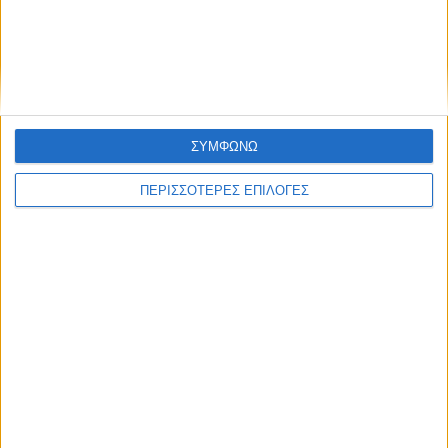
δεδομένων
Επικαιρότητα
09/06/2026
«Με τον Ρένο»: Ο Διονύσης Παναγιωτάκης σε
μια συζήτηση με τον Ρένο Χαραλαμπίδη |
13.07.2026
ΣΥΜΦΩΝΩ
ΠΕΡΙΣΣΟΤΕΡΕΣ ΕΠΙΛΟΓΕΣ