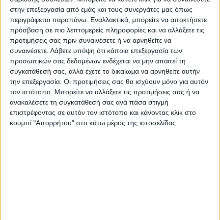
στον Φερστάπεν όμως μπαίνοντας
στην επεξεργασία από εμάς και τους συνεργάτες μας όπως
περιγράφεται παραπάνω. Εναλλακτικά, μπορείτε να αποκτήσετε
αργότερα για pit stop, ο Λεκλέρκ φαινόταν
πρόσβαση σε πιο λεπτομερείς πληροφορίες και να αλλάξετε τις
ευνοημένος, μέχρι που “έσκασε” η μηχανή
προτιμήσεις σας πριν συναινέσετε ή να αρνηθείτε να
συναινέσετε.
Λάβετε υπόψη ότι κάποια επεξεργασία των
του, αφήνοντας τον αγώνα στον 20o γύρο.
προσωπικών σας δεδομένων ενδέχεται να μην απαιτεί τη
συγκατάθεσή σας, αλλά έχετε το δικαίωμα να αρνηθείτε αυτήν
την επεξεργασία. Οι προτιμήσεις σας θα ισχύουν μόνο για αυτόν
Από εκεί και πέρα όλα ήταν εύκολα για τον
τον ιστότοπο. Μπορείτε να αλλάξετε τις προτιμήσεις σας ή να
Φερστάπεν για να πάρει μία σημαντική
ανακαλέσετε τη συγκατάθεσή σας ανά πάσα στιγμή
επιστρέφοντας σε αυτόν τον ιστότοπο και κάνοντας κλικ στο
νίκη, 25η της καριέρας του, που τον
κουμπί "Απορρήτου" στο κάτω μέρος της ιστοσελίδας.
εδραιώνει στην κορυφή της κατάταξης των
οδηγών, με 150 βαθμούς, με δεύτερο πλέον
τον Πέρεζ με 129 βαθμούς και τον Λεκλέρκ
να πέφτει στην τρίτη θέση με 116 βαθμούς.
Στην 4η θέση τερμάτισε ο επτάκις