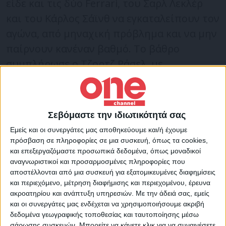
είδε και τις δύο Ferrari, του Σαρλ Λεκλέρ
και του Κάρλος Σάϊνθ να εγκαταλείπουν τον
αγώνα, από μηναχική πρόβλημα και να μην
παίρνουν κανέναν βαθμό. Το βάθρο
συμπλήρωσε ο Τζορτζ Ράσελ, με
Μερσέντες.
Ο Λεκλέρκ ήταν στην pole position αλλά δεν
Σεβόμαστε την ιδιωτικότητά σας
μπόρεσε να την κρατήσει μόλις στην
πρώτη στροφή, με τον Πέρεζ να τον
Εμείς και οι συνεργάτες μας αποθηκεύουμε και/ή έχουμε
πρόσβαση σε πληροφορίες σε μια συσκευή, όπως τα cookies,
περνάει και τον Φερστάπεν να βρίσκεται
και επεξεργαζόμαστε προσωπικά δεδομένα, όπως μοναδικοί
στην τρίτη θέση. Η εγκατάλειψη του Σάϊνθ
αναγνωριστικοί και προσαρμοσμένες πληροφορίες που
αποστέλλονται από μια συσκευή για εξατομικευμένες διαφημίσεις
έφερε εικονικό αυτοκίνητο ασφαλείας, με
και περιεχόμενο, μέτρηση διαφήμισης και περιεχομένου, έρευνα
τον Λεκλέρκ να μπαίνει αμέσως για pit stop,
ακροατηρίου και ανάπτυξη υπηρεσιών.
Με την άδειά σας, εμείς
και οι συνεργάτες μας ενδέχεται να χρησιμοποιήσουμε ακριβή
σε αντίθεση με τις Red Bull. Ο Πέρεζ
δεδομένα γεωγραφικής τοποθεσίας και ταυτοποίησης μέσω
δέχθηκε εντολή να αφήσει την πρώτη θέση
σάρωσης συσκευών. Μπορείτε να κάνετε κλικ για να συναινέσετε