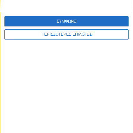
ΣΥΜΦΩΝΩ
ΠΕΡΙΣΣΟΤΕΡΕΣ ΕΠΙΛΟΓΕΣ
Επικαιρότητα
05/08/2026
«ΕΔΩ*»: Ο Σταμάτης Ζαχαρός συνεχίζει για 4η
χρονιά στο ONE Channel