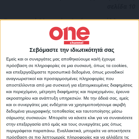
σελίδα 10
Βρετανικό Μουσείο: Από ποιες άλλες
χώρες έκλεψαν θησαυρούς
Σεβόμαστε την ιδιωτικότητά σας
Εμείς και οι συνεργάτες μας αποθηκεύουμε και/ή έχουμε
πρόσβαση σε πληροφορίες σε μια συσκευή, όπως τα cookies,
και επεξεργαζόμαστε προσωπικά δεδομένα, όπως μοναδικοί
αναγνωριστικοί και προσαρμοσμένες πληροφορίες που
αποστέλλονται από μια συσκευή για εξατομικευμένες διαφημίσεις
και περιεχόμενο, μέτρηση διαφήμισης και περιεχομένου, έρευνα
ακροατηρίου και ανάπτυξη υπηρεσιών.
Με την άδειά σας, εμείς
και οι συνεργάτες μας ενδέχεται να χρησιμοποιήσουμε ακριβή
δεδομένα γεωγραφικής τοποθεσίας και ταυτοποίησης μέσω
σάρωσης συσκευών. Μπορείτε να κάνετε κλικ για να συναινέσετε
στην επεξεργασία από εμάς και τους συνεργάτες μας όπως
Για να δείτε περισσότερες πληροφορίες για τους
περιγράφεται παραπάνω. Εναλλακτικά, μπορείτε να αποκτήσετε
«λεηλατημένους θησαυρούς» του Βρετανικού
πρόσβαση σε πιο λεπτομερείς πληροφορίες και να αλλάξετε τις