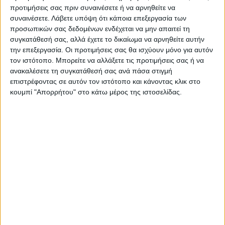
προτιμήσεις σας πριν συναινέσετε ή να αρνηθείτε να
Μουσείου σαρώστε το QR Code στη
σελίδα 35
συναινέσετε.
Λάβετε υπόψη ότι κάποια επεξεργασία των
προσωπικών σας δεδομένων ενδέχεται να μην απαιτεί τη
Η Ευρώπη καίει κάρβουνο υπό τον φόβο
συγκατάθεσή σας, αλλά έχετε το δικαίωμα να αρνηθείτε αυτήν
ρεύματος με το δελτίο
την επεξεργασία. Οι προτιμήσεις σας θα ισχύουν μόνο για αυτόν
τον ιστότοπο. Μπορείτε να αλλάξετε τις προτιμήσεις σας ή να
ανακαλέσετε τη συγκατάθεσή σας ανά πάσα στιγμή
επιστρέφοντας σε αυτόν τον ιστότοπο και κάνοντας κλικ στο
κουμπί "Απορρήτου" στο κάτω μέρος της ιστοσελίδας.
Για να δείτε περισσότερες πληροφορίες για την
ενεργειακή κρίση που μαστίζει την Ευρώπη