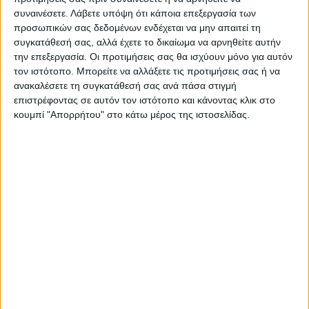
την επιδότηση του κοινωνικού τουρισμού
συναινέσετε.
Λάβετε υπόψη ότι κάποια επεξεργασία των
για κάθε δικαιούχο, μέσα από το νέο
προσωπικών σας δεδομένων ενδέχεται να μην απαιτεί τη
συγκατάθεσή σας, αλλά έχετε το δικαίωμα να αρνηθείτε αυτήν
ανανεωμένο πρόγραμμα “Τουρισμός για
την επεξεργασία. Οι προτιμήσεις σας θα ισχύουν μόνο για αυτόν
Όλους”. Με το νέο πρόγραμμα, 30
τον ιστότοπο. Μπορείτε να αλλάξετε τις προτιμήσεις σας ή να
ανακαλέσετε τη συγκατάθεσή σας ανά πάσα στιγμή
εκατομμύρια ευρώ παρέχονται για τη
επιστρέφοντας σε αυτόν τον ιστότοπο και κάνοντας κλικ στο
στήριξη της ελληνικής οικογένειας και των
κουμπί "Απορρήτου" στο κάτω μέρος της ιστοσελίδας.
τουριστικών επιχειρήσεων. Για όλους
εκείνους τους συμπολίτες μας που έχουν
επωμιστεί -ιδίως τα τελευταία δυόμισι
χρόνια- τα μεγαλύτερα βάρη. Στα πρότυπα
του “Freedom Pass” -εύκολα, γρήγορα και
χωρίς γραφειοκρατία- βρισκόμαστε, ξανά,
δίπλα στους πιο ευάλωτους και το
αποδεικνύουμε καθημερινά».
Η Υφυπουργός Τουρισμού, Σοφία