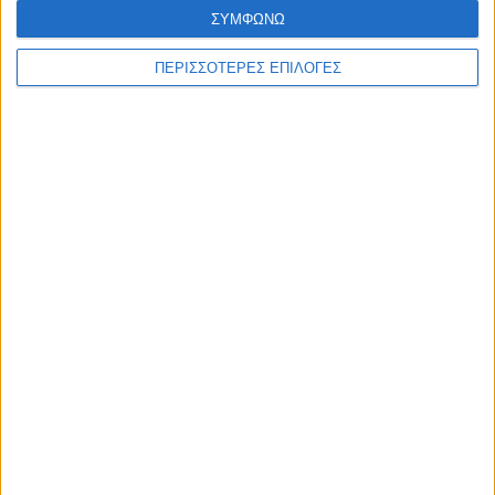
ΣΥΜΦΩΝΩ
ΠΕΡΙΣΣΟΤΕΡΕΣ ΕΠΙΛΟΓΕΣ
Επικαιρότητα
05/08/2026
«ΕΔΩ*»: Ο Σταμάτης Ζαχαρός συνεχίζει για 4η
χρονιά στο ONE Channel