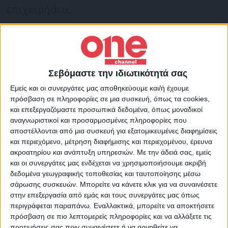
επιχειρήσεις.
Με τις ρυθμίσεις της παρούσας
τροπολογίας καθορίζονται -μεταξύ άλλων-
οι προϋποθέσεις συμμετοχής, οι όροι και ο
Σεβόμαστε την ιδιωτικότητά σας
χρόνος υλοποίησης του προγράμματος,
Εμείς και οι συνεργάτες μας αποθηκεύουμε και/ή έχουμε
πρόσβαση σε πληροφορίες σε μια συσκευή, όπως τα cookies,
ενώ οι ακριβείς λεπτομέρειες για τους
και επεξεργαζόμαστε προσωπικά δεδομένα, όπως μοναδικοί
δικαιούχους θα ανακοινωθούν το αμέσως
αναγνωριστικοί και προσαρμοσμένες πληροφορίες που
επόμενο διάστημα, με την έκδοση σχετικής
αποστέλλονται από μια συσκευή για εξατομικευμένες διαφημίσεις
και περιεχόμενο, μέτρηση διαφήμισης και περιεχομένου, έρευνα
Κοινής Υπουργικής Απόφασης.
ακροατηρίου και ανάπτυξη υπηρεσιών.
Με την άδειά σας, εμείς
και οι συνεργάτες μας ενδέχεται να χρησιμοποιήσουμε ακριβή
Ο Υπουργός Τουρισμός, Βασίλης
δεδομένα γεωγραφικής τοποθεσίας και ταυτοποίησης μέσω
Κικίλιας, δήλωσε:
σάρωσης συσκευών. Μπορείτε να κάνετε κλικ για να συναινέσετε
στην επεξεργασία από εμάς και τους συνεργάτες μας όπως
περιγράφεται παραπάνω. Εναλλακτικά, μπορείτε να αποκτήσετε
«Συνεπείς στις δεσμεύσεις μας, αυξάνουμε
πρόσβαση σε πιο λεπτομερείς πληροφορίες και να αλλάξετε τις
προτιμήσεις σας πριν συναινέσετε ή να αρνηθείτε να